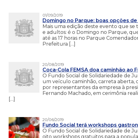
01/09/2019
Domingo no Parque: boas opções de la
Mais uma edição deste evento que se t
e adultos: é o Domingo no Parque, que
até as 17 horas no Parque Comendador 
Prefeitura […]
20/08/2019
Coca-Cola FEMSA doa caminhão ao F
O Fundo Social de Solidariedade de Jun
um veículo caminhão, carreta aberta, d
por representantes da empresa à presi
Fernando Machado, em cerimônia real
[…]
20/06/2019
Fundo Social terá workshops gastro
O Fundo Social de Solidariedade de Jun
oito workshops gratuitos para a popul