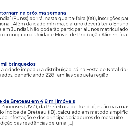
 retornam na próxima semana
iaí (Funss) abrirá, nesta quarta-feira (08), inscrições pa
sional. Além da idade mínima, o aluno deverá ter o Ensin
 em Jundiaí. Não poderão participar alunos matriculado
 o cronograma: Unidade Móvel de Produção Alimentícia
 mil brinquedos
 cidade impediu a distribuição, só na Festa de Natal d
quedos, beneficiando 228 famílias daquela região
ce de Breteau em 4,8 mil imóveis
 Zoonoses (UVZ), da Prefeitura de Jundiaí, estão nas rua
o Índice de Breteau (IB), calculado em método simplific
da infestação e dos principais criadouros do mosquito
dição das residências de uma […]