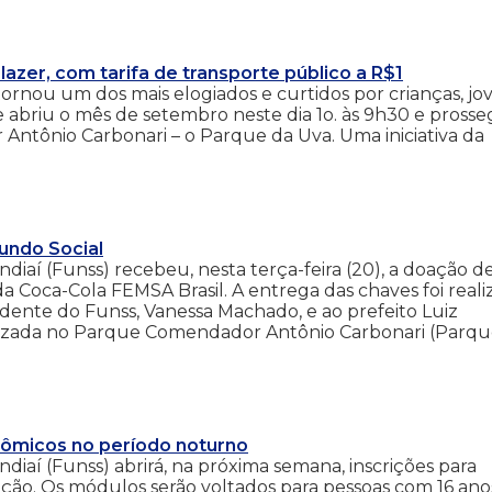
zer, com tarifa de transporte público a R$1
ornou um dos mais elogiados e curtidos por crianças, jo
 abriu o mês de setembro neste dia 1o. às 9h30 e pross
Antônio Carbonari – o Parque da Uva. Uma iniciativa da
undo Social
diaí (Funss) recebeu, nesta terça-feira (20), a doação d
a Coca-Cola FEMSA Brasil. A entrega das chaves foi reali
dente do Funss, Vanessa Machado, e ao prefeito Luiz
izada no Parque Comendador Antônio Carbonari (Parq
nômicos no período noturno
diaí (Funss) abrirá, na próxima semana, inscrições para
ação. Os módulos serão voltados para pessoas com 16 ano