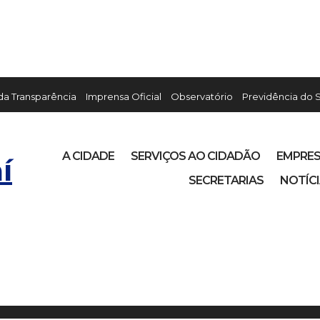
 da Transparência
Imprensa Oficial
Observatório
Previdência do 
A CIDADE
SERVIÇOS AO CIDADÃO
EMPRE
í
SECRETARIAS
NOTÍC