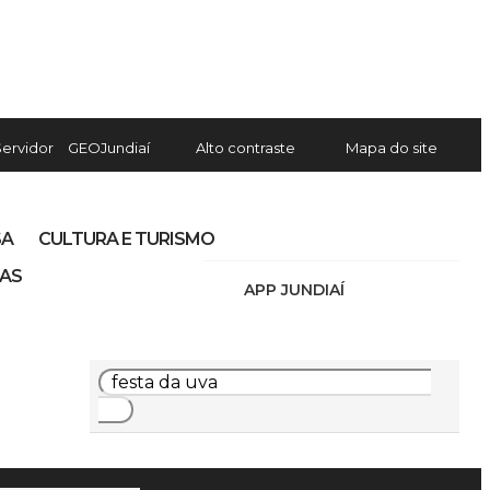
Servidor
GEOJundiaí
Alto contraste
Mapa do site
SA
CULTURA E TURISMO
IAS
APP JUNDIAÍ