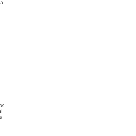
ma
as
al
s