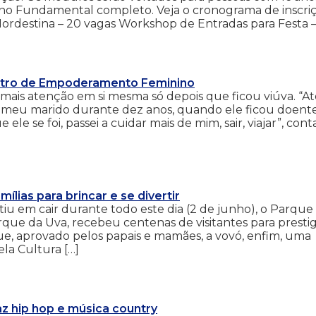
ino Fundamental completo. Veja o cronograma de inscriç
ordestina – 20 vagas Workshop de Entradas para Festa –
ntro de Empoderamento Feminino
 mais atenção em si mesma só depois que ficou viúva. “At
do meu marido durante dez anos, quando ele ficou doente
le se foi, passei a cuidar mais de mim, sair, viajar”, conta
lias para brincar e se divertir
iu em cair durante todo este dia (2 de junho), o Parque
ue da Uva, recebeu centenas de visitantes para prestig
, aprovado pelos papais e mamães, a vovó, enfim, uma
ela Cultura […]
z hip hop e música country