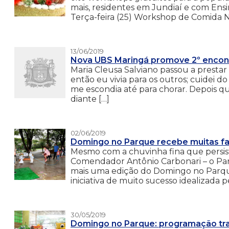
mais, residentes em Jundiaí e com Ens
Terça-feira (25) Workshop de Comida N
13/06/2019
Nova UBS Maringá promove 2º enco
Maria Cleusa Salviano passou a prestar
então eu vivia para os outros; cuidei 
me escondia até para chorar. Depois que e
diante […]
02/06/2019
Domingo no Parque recebe muitas famí
Mesmo com a chuvinha fina que persist
Comendador Antônio Carbonari – o Parq
mais uma edição do Domingo no Parque
iniciativa de muito sucesso idealizada p
30/05/2019
Domingo no Parque: programação tra