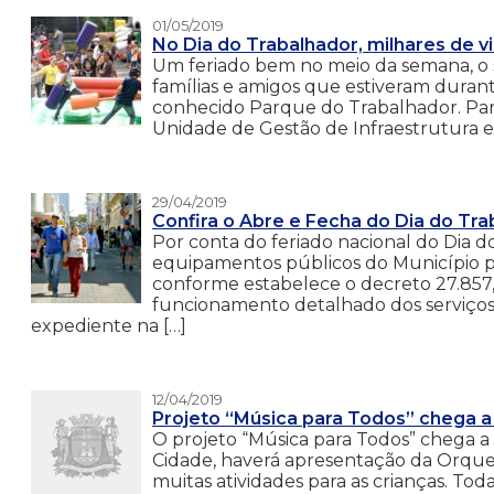
01/05/2019
No Dia do Trabalhador, milhares de v
Um feriado bem no meio da semana, o s
famílias e amigos que estiveram durant
conhecido Parque do Trabalhador. Para
Unidade de Gestão de Infraestrutura e
29/04/2019
Confira o Abre e Fecha do Dia do Tr
Por conta do feriado nacional do Dia do
equipamentos públicos do Município p
conforme estabelece o decreto 27.857, 
funcionamento detalhado dos serviços
expediente na […]
12/04/2019
Projeto “Música para Todos” chega a 
O projeto “Música para Todos” chega a J
Cidade, haverá apresentação da Orquest
muitas atividades para as crianças. Toda