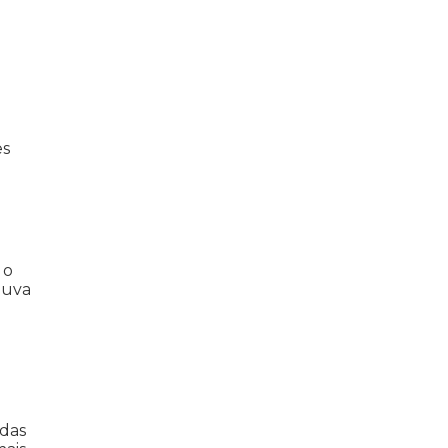
es
 o
 uva
adas