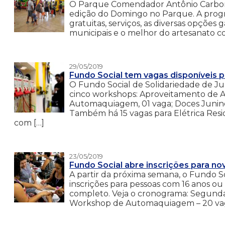
O Parque Comendador Antônio Carbona
edição do Domingo no Parque. A progra
gratuitas, serviços, as diversas opções 
municipais e o melhor do artesanato co
29/05/2019
Fundo Social tem vagas disponíveis 
O Fundo Social de Solidariedade de Jun
cinco workshops: Aproveitamento de Ali
Automaquiagem, 01 vaga; Doces Juninos,
Também há 15 vagas para Elétrica Resid
com […]
23/05/2019
Fundo Social abre inscrições para n
A partir da próxima semana, o Fundo So
inscrições para pessoas com 16 anos o
completo. Veja o cronograma: Segunda-f
Workshop de Automaquiagem – 20 vagas