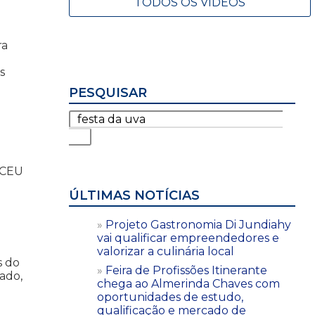
TODOS OS VÍDEOS
ra
o
s
PESQUISAR
o CEU
ÚLTIMAS NOTÍCIAS
Projeto Gastronomia Di Jundiahy
vai qualificar empreendedores e
valorizar a culinária local
s do
Feira de Profissões Itinerante
ado,
chega ao Almerinda Chaves com
oportunidades de estudo,
qualificação e mercado de