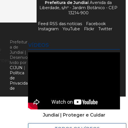
Prefeitura de Jundiaí
Avenida da
Liberdade, s/nº - Jardim Botânico - CEP
13214-900
Feed RSS das notícias
Facebook
Instagram
YouTube
Flickr
Twitter
Prefeitur
VÍDEOS
a de
a
Jundiaí |
7
Desenvo
entes
lvido por
CIJUN
|
Política
de
Privacida
de
Jundiaí | Proteger e Cuidar