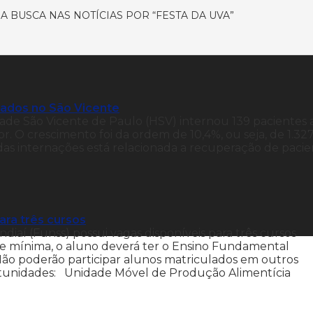
 BUSCA NAS NOTÍCIAS POR “FESTA DA UVA”
nados no São Vicente
dade São Vicente de Paulo (HSV) internou 139 pacientes 
. O crescimento foi da ordem de 10,4%, ou seja, de 1.32
e das internações está relacionada a recuperação de paci
ara três cursos
diaí (Funss) possui vagas disponíveis para três cursos
ade mínima, o aluno deverá ter o Ensino Fundamental
Não poderão participar alunos matriculados em outros
rtunidades: Unidade Móvel de Produção Alimentícia