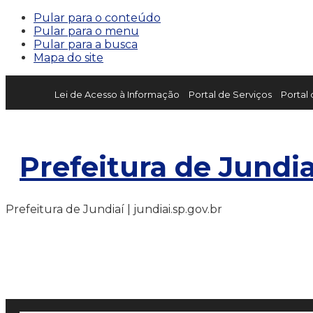
Pular para o conteúdo
Pular para o menu
Pular para a busca
Mapa do site
Lei de Acesso à Informação
Portal de Serviços
Portal
Prefeitura de Jundia
Prefeitura de Jundiaí | jundiai.sp.gov.br