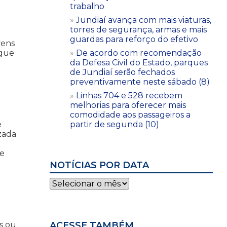
trabalho
Jundiaí avança com mais viaturas,
torres de segurança, armas e mais
guardas para reforço do efetivo
vens
egue
De acordo com recomendação
da Defesa Civil do Estado, parques
de Jundiaí serão fechados
preventivamente neste sábado (8)
Linhas 704 e 528 recebem
melhorias para oferecer mais
comodidade aos passageiros a
e
partir de segunda (10)
zada
ue
NOTÍCIAS POR DATA
Notícias
por
data
s ou
ACESSE TAMBÉM