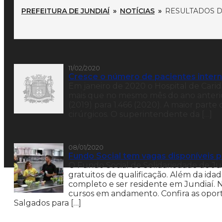
PREFEITURA DE JUNDIAÍ
»
NOTÍCIAS
»
RESULTADOS DA
11/02/2020
Cresce o número de pacientes inter
Em janeiro de 2020 o Hospital de Cari
mais que no mesmo mês do ano anterior
(2019) para 1.466 (2020). A maior part
cirúrgicos. O superintendente da […]
08/01/2020
Fundo Social tem vagas disponíveis p
O Fundo Social de Solidariedade de Jun
gratuitos de qualificação. Além da id
completo e ser residente em Jundiaí. 
cursos em andamento. Confira as opo
Salgados para […]