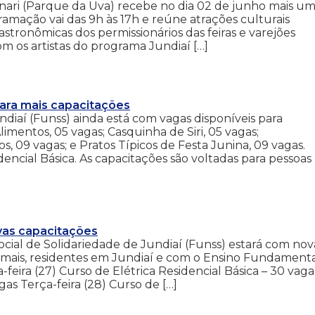
ri (Parque da Uva) recebe no dia 02 de junho mais u
mação vai das 9h às 17h e reúne atrações culturais
gastronômicas dos permissionários das feiras e varejões
m os artistas do programa Jundiaí […]
para mais capacitações
diaí (Funss) ainda está com vagas disponíveis para
mentos, 05 vagas; Casquinha de Siri, 05 vagas;
 09 vagas; e Pratos Típicos de Festa Junina, 09 vagas.
encial Básica. As capacitações são voltadas para pessoas
ovas capacitações
cial de Solidariedade de Jundiaí (Funss) estará com nov
u mais, residentes em Jundiaí e com o Ensino Fundament
eira (27) Curso de Elétrica Residencial Básica – 30 vaga
 Terça-feira (28) Curso de […]