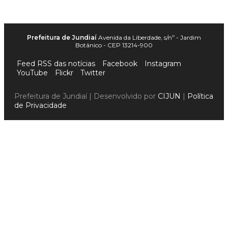
Prefeitura de Jundiaí
Avenida da Liberdade, s/nº - Jardim
Botânico - CEP 13214-900
Feed RSS das notícias
Facebook
Instagram
YouTube
Flickr
Twitter
Prefeitura de Jundiaí | Desenvolvido por
CIJUN
|
Política
de Privacidade