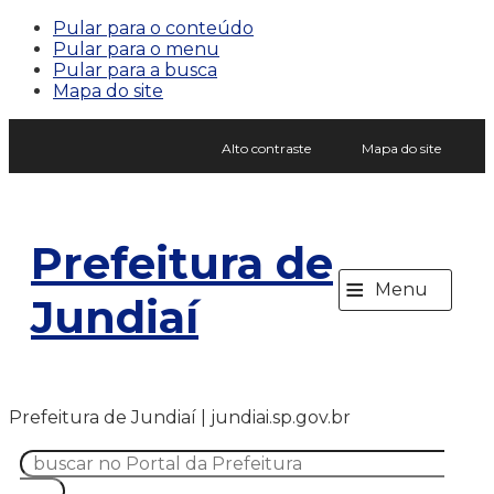
Pular para o conteúdo
Pular para o menu
Pular para a busca
Mapa do site
Alto contraste
Mapa do site
Prefeitura de
≡
Menu
Jundiaí
Prefeitura de Jundiaí | jundiai.sp.gov.br