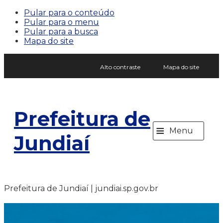
Pular para o conteúdo
Pular para o menu
Pular para a busca
Mapa do site
Alto contraste
Mapa do site
Prefeitura de
≡
Menu
Jundiaí
Prefeitura de Jundiaí | jundiai.sp.gov.br