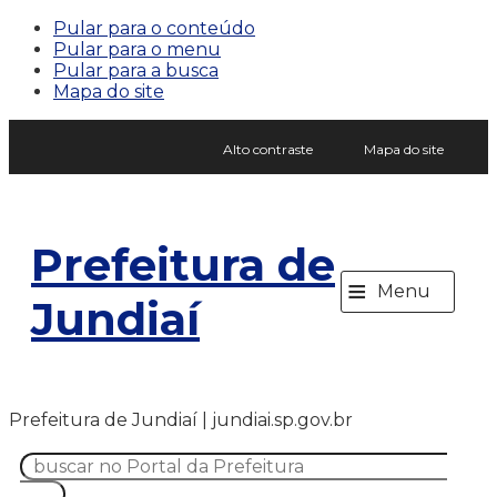
Pular para o conteúdo
Pular para o menu
Pular para a busca
Mapa do site
Alto contraste
Mapa do site
Prefeitura de
≡
Menu
Jundiaí
Prefeitura de Jundiaí | jundiai.sp.gov.br