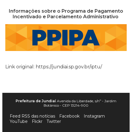
Informações sobre o Programa de Pagamento
Incentivado e Parcelamento Administrativo
Link original: https://jundiai.sp.gov.br/iptu/
Prefeitura de Jundiaí
Avenida da Liberdade, s/nº - Jardim
Botânico - CEP 13214-900
Feed RSS das notícias
Facebook
Instagram
YouTube
Flickr
Twitter