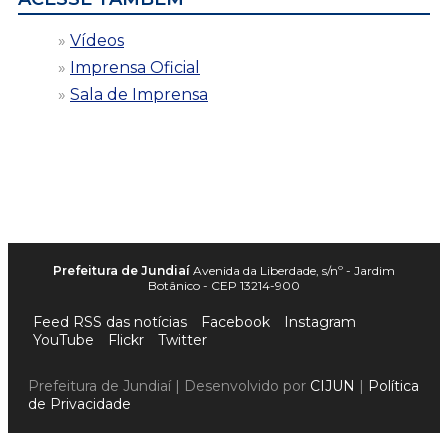
Vídeos
Imprensa Oficial
Sala de Imprensa
Prefeitura de Jundiaí
Avenida da Liberdade, s/nº - Jardim
Botânico - CEP 13214-900
Feed RSS das notícias
Facebook
Instagram
YouTube
Flickr
Twitter
Prefeitura de Jundiaí | Desenvolvido por
CIJUN
|
Política
de Privacidade