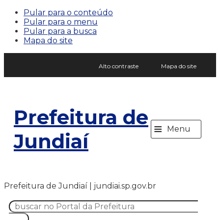
Pular para o conteúdo
Pular para o menu
Pular para a busca
Mapa do site
Alto contraste
Mapa do site
Prefeitura de
≡
Menu
Jundiaí
Prefeitura de Jundiaí | jundiai.sp.gov.br