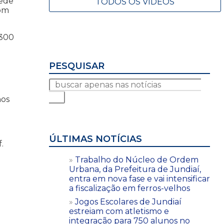
rede
TODOS OS VÍDEOS
com
 300
PESQUISAR
nos
ÚLTIMAS NOTÍCIAS
.
Trabalho do Núcleo de Ordem
Urbana, da Prefeitura de Jundiaí,
entra em nova fase e vai intensificar
a fiscalização em ferros-velhos
Jogos Escolares de Jundiaí
estreiam com atletismo e
integração para 750 alunos no