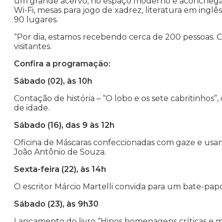
um grande acervo, no espaço moderno e aconchegante
Wi-Fi, mesas para jogo de xadrez, literatura em inglês
90 lugares.
“Por dia, estamos recebendo cerca de 200 pessoas. 
visitantes.
Confira a programação:
Sábado (02), às 10h
Contação de história – “O lobo e os sete cabritinhos”,
de idade.
Sábado (16), das 9 às 12h
Oficina de Máscaras confeccionadas com gaze e usan
João Antônio de Souza.
Sexta-feira (22), às 14h
O escritor Márcio Martelli convida para um bate-papo s
Sábado (23), às 9h30
Lançamento do livro “Hinos homenagens críticas e m