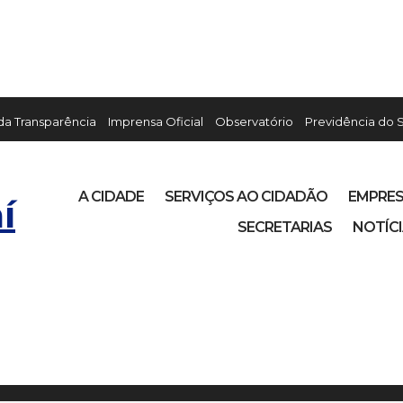
 da Transparência
Imprensa Oficial
Observatório
Previdência do 
A CIDADE
SERVIÇOS AO CIDADÃO
EMPRE
í
SECRETARIAS
NOTÍC