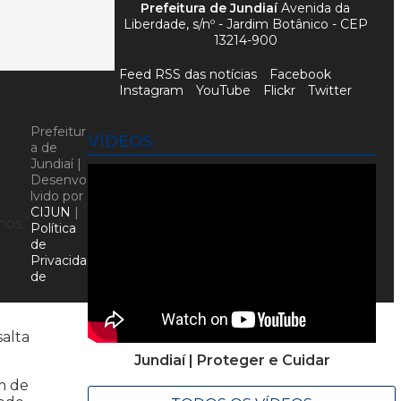
Prefeitura de Jundiaí
Avenida da
Liberdade, s/nº - Jardim Botânico - CEP
13214-900
Feed RSS das notícias
Facebook
Instagram
YouTube
Flickr
Twitter
Prefeitur
VÍDEOS
a de
Jundiaí |
Desenvo
lvido por
CIJUN
|
hos.”
Política
de
Privacida
de
salta
Jundiaí | Proteger e Cuidar
ém de