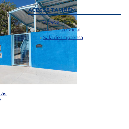
ACESSE TAMBÉM
Vídeos
Imprensa Oficial
Sala de Imprensa
 às
e