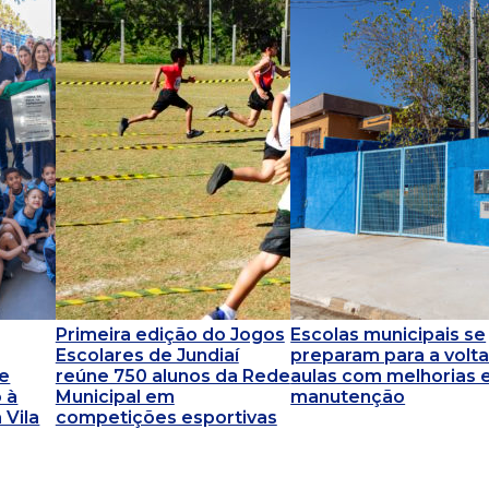
Primeira edição do Jogos
Escolas municipais se
Escolares de Jundiaí
preparam para a volta
 e
reúne 750 alunos da Rede
aulas com melhorias 
 à
Municipal em
manutenção
 Vila
competições esportivas