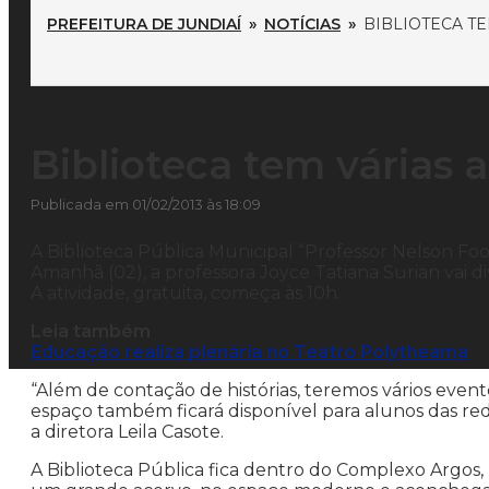
PREFEITURA DE JUNDIAÍ
»
NOTÍCIAS
»
BIBLIOTECA T
Biblioteca tem várias 
Publicada em 01/02/2013 às 18:09
A Biblioteca Pública Municipal “Professor Nelson Fo
Amanhã (02), a professora Joyce Tatiana Surian vai dive
A atividade, gratuita, começa às 10h.
Leia também
Educação realiza plenária no Teatro Polytheama
“Além de contação de histórias, teremos vários evento
espaço também ficará disponível para alunos das rede
a diretora Leila Casote.
A Biblioteca Pública fica dentro do Complexo Argos, 