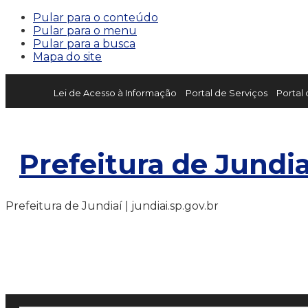
Pular para o conteúdo
Pular para o menu
Pular para a busca
Mapa do site
Lei de Acesso à Informação
Portal de Serviços
Portal
Prefeitura de Jundia
Prefeitura de Jundiaí | jundiai.sp.gov.br