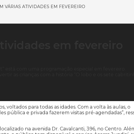
EM VÁRIAS ATIVIDADES EM FEVEREIRO
atividades em fevereiro
ot” está com uma programação especial em fevereiro.
rtir as crianças com a história “O lobo e os sete cabritin
s, voltados para todas as idades. Com a volta às aulas, o
s pública e privada fazerem visitas pré-agendadas”, res
localizado na avenida Dr. Cavalcanti, 396, no Centro. Al