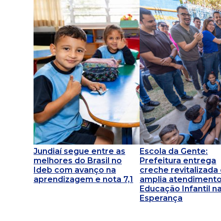
Jundiaí segue entre as
Escola da Gente:
melhores do Brasil no
Prefeitura entrega
Ideb com avanço na
creche revitalizada
aprendizagem e nota 7,1
amplia atendimento
Educação Infantil na
Esperança