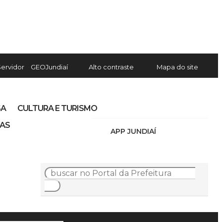
Servidor
GEOJundiaí
Alto contraste
Mapa do site
SA
CULTURA E TURISMO
IAS
APP JUNDIAÍ