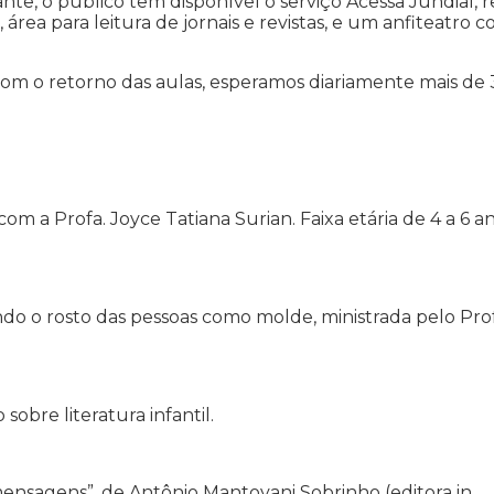
, o público tem disponível o serviço Acessa Jundiaí, 
, área para leitura de jornais e revistas, e um anfiteatro 
Com o retorno das aulas, esperamos diariamente mais de
 com a Profa. Joyce Tatiana Surian. Faixa etária de 4 a 6 a
do o rosto das pessoas como molde, ministrada pelo Prof
obre literatura infantil.
ensagens”, de Antônio Mantovani Sobrinho (editora in