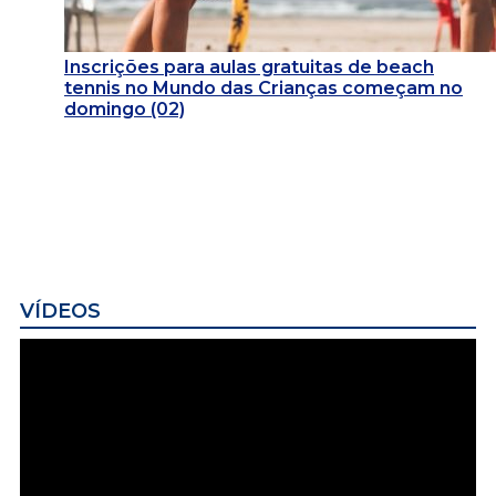
Inscrições para aulas gratuitas de beach
tennis no Mundo das Crianças começam no
domingo (02)
VÍDEOS