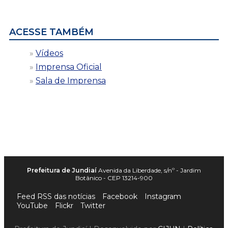
data
ACESSE TAMBÉM
Vídeos
Imprensa Oficial
Sala de Imprensa
Prefeitura de Jundiaí
Avenida da Liberdade, s/nº - Jardim
Botânico - CEP 13214-900
Feed RSS das notícias
Facebook
Instagram
YouTube
Flickr
Twitter