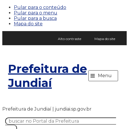
Pular para o conteúdo
Pular para o menu
Pular para a busca
Mapa do site
Alto contraste
Mapa do site
Prefeitura de
≡
Menu
Jundiaí
Prefeitura de Jundiaí | jundiai.sp.gov.br