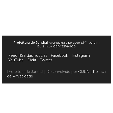
Prefeitura de Jundiaí
Avenida da Liberdade, s/nº - Jardim
Botânico - CEP 13214-900
Feed RSS das notícias
Facebook
Instagram
YouTube
Flickr
Twitter
Prefeitura de Jundiaí | Desenvolvido por
CIJUN
|
Política
de Privacidade