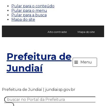
Pular para o conteúdo
Pular para o menu
Pular para a busca
Mapa do site
Alto contraste
Mapa do site
Prefeitura de
≡
Menu
Jundiaí
Prefeitura de Jundiaí | jundiai.sp.gov.br