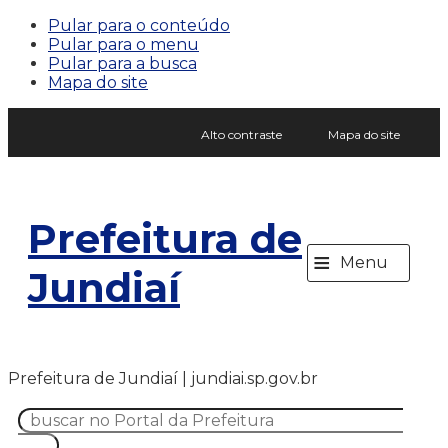
Pular para o conteúdo
Pular para o menu
Pular para a busca
Mapa do site
Alto contraste
Mapa do site
Prefeitura de
≡
Menu
Jundiaí
Prefeitura de Jundiaí | jundiai.sp.gov.br