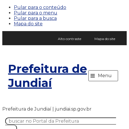
Pular para o conteúdo
Pular para o menu
Pular para a busca
Mapa do site
Alto contraste
Mapa do site
Prefeitura de
≡
Menu
Jundiaí
Prefeitura de Jundiaí | jundiai.sp.gov.br