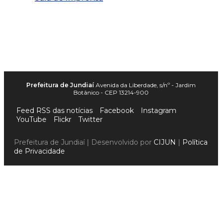
Prefeitura de Jundiaí
Avenida da Liberdade, s/nº - Jardim
Botânico - CEP 13214-900
Feed RSS das notícias
Facebook
Instagram
YouTube
Flickr
Twitter
Prefeitura de Jundiaí | Desenvolvido por
CIJUN
|
Política
de Privacidade