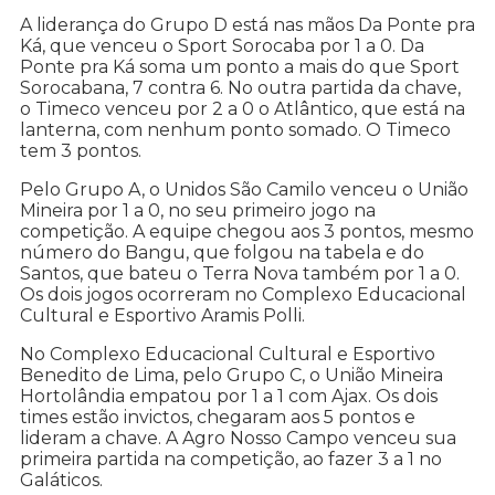
A liderança do Grupo D está nas mãos Da Ponte pra
Ká, que venceu o Sport Sorocaba por 1 a 0. Da
Ponte pra Ká soma um ponto a mais do que Sport
Sorocabana, 7 contra 6. No outra partida da chave,
o Timeco venceu por 2 a 0 o Atlântico, que está na
lanterna, com nenhum ponto somado. O Timeco
tem 3 pontos.
Pelo Grupo A, o Unidos São Camilo venceu o União
Mineira por 1 a 0, no seu primeiro jogo na
competição. A equipe chegou aos 3 pontos, mesmo
número do Bangu, que folgou na tabela e do
Santos, que bateu o Terra Nova também por 1 a 0.
Os dois jogos ocorreram no Complexo Educacional
Cultural e Esportivo Aramis Polli.
No Complexo Educacional Cultural e Esportivo
Benedito de Lima, pelo Grupo C, o União Mineira
Hortolândia empatou por 1 a 1 com Ajax. Os dois
times estão invictos, chegaram aos 5 pontos e
lideram a chave. A Agro Nosso Campo venceu sua
primeira partida na competição, ao fazer 3 a 1 no
Galáticos.