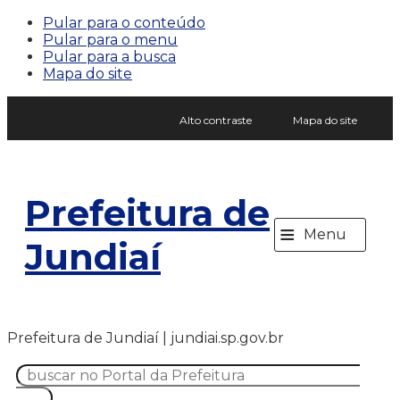
Pular para o conteúdo
Pular para o menu
Pular para a busca
Mapa do site
Alto contraste
Mapa do site
Prefeitura de
≡
Menu
Jundiaí
Prefeitura de Jundiaí | jundiai.sp.gov.br