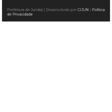
Prefeitura de Jundiaí | Desenvolvido por
CIJUN
|
Política
de Privacidade