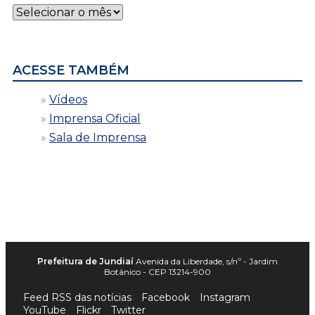
Notícias
por
data
ACESSE TAMBÉM
Vídeos
Imprensa Oficial
Sala de Imprensa
Prefeitura de Jundiaí
Avenida da Liberdade, s/nº - Jardim
Botânico - CEP 13214-900
Feed RSS das notícias
Facebook
Instagram
YouTube
Flickr
Twitter