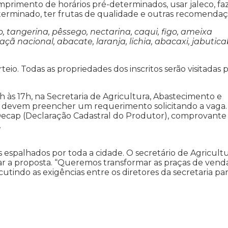
primento de horários pré-determinados, usar jaleco, fa
eterminado, ter frutas de qualidade e outras recomendaç
 tangerina, pêssego, nectarina, caqui, figo, ameixa
 nacional, abacate, laranja, lichia, abacaxi, jabutica
io. Todas as propriedades dos inscritos serão visitadas 
9h às 17h, na Secretaria de Agricultura, Abastecimento e
os devem preencher um requerimento solicitando a vaga.
Decap (Declaração Cadastral do Produtor), comprovante
.
spalhados por toda a cidade. O secretário de Agricultu
r a proposta. “Queremos transformar as praças de vend
cutindo as exigências entre os diretores da secretaria pa