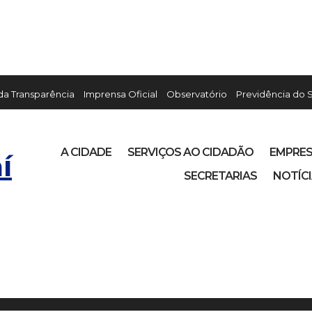
 da Transparência
Imprensa Oficial
Observatório
Previdência do 
A CIDADE
SERVIÇOS AO CIDADÃO
EMPRE
í
SECRETARIAS
NOTÍC