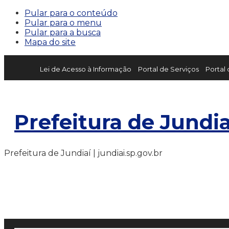
Pular para o conteúdo
Pular para o menu
Pular para a busca
Mapa do site
Lei de Acesso à Informação
Portal de Serviços
Portal
Prefeitura de Jundia
Prefeitura de Jundiaí | jundiai.sp.gov.br