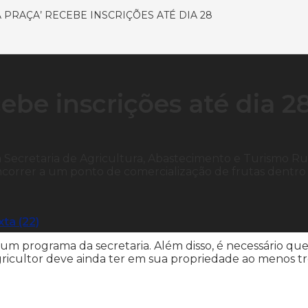
PRAÇA’ RECEBE INSCRIÇÕES ATÉ DIA 28
ebe inscrições até dia 2
a Secretaria de Agricultura, Abastecimento e Turismo Rur
ncorrer a um ponto de comercialização de frutas dentro
ta (22)
m programa da secretaria. Além disso, é necessário qu
gricultor deve ainda ter em sua propriedade ao menos tr