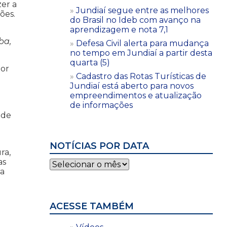
zer a
Jundiaí segue entre as melhores
ões.
do Brasil no Ideb com avanço na
aprendizagem e nota 7,1
ba,
Defesa Civil alerta para mudança
no tempo em Jundiaí a partir desta
quarta (5)
por
Cadastro das Rotas Turísticas de
Jundiaí está aberto para novos
empreendimentos e atualização
de informações
 de
NOTÍCIAS POR DATA
ra,
as
Notícias
ra
por
data
ACESSE TAMBÉM