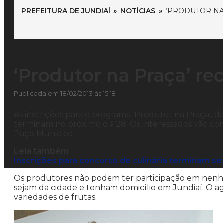
PREFEITURA DE JUNDIAÍ
»
NOTÍCIAS
»
‘PRODUTOR NA 
‘Produtor na Praça’ rec
Publicada em 18/02/2013 às 15:18
As inscrições para o programa ‘Produtor na Praça’, d
terminam no próximo dia 28. Os interessados vão co
Paço Municipal.
Leia também
Inscrições para concurso de culinária terminam sex
Os produtores não podem ter participação em nenhu
sejam da cidade e tenham domicílio em Jundiaí. O a
variedades de frutas.