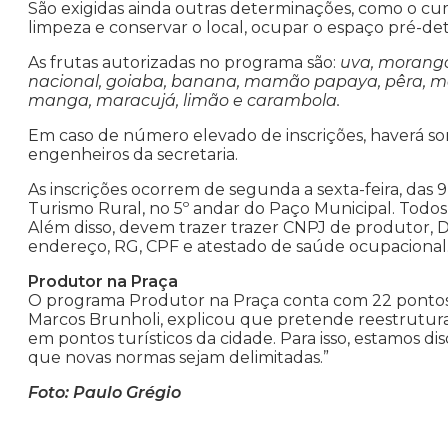
São exigidas ainda outras determinações, como o cum
limpeza e conservar o local, ocupar o espaço pré-d
As frutas autorizadas no programa são:
uva, morango,
nacional, goiaba, banana, mamão papaya, pêra, maçã
manga, maracujá, limão e carambola.
Em caso de número elevado de inscrições, haverá sorte
engenheiros da secretaria.
As inscrições ocorrem de segunda a sexta-feira, das 
Turismo Rural, no 5º andar do Paço Municipal. Tod
Além disso, devem trazer trazer CNPJ de produtor, 
endereço, RG, CPF e atestado de saúde ocupacional
Produtor na Praça
O programa Produtor na Praça conta com 22 pontos e
Marcos Brunholi, explicou que pretende reestrutura
em pontos turísticos da cidade. Para isso, estamos dis
que novas normas sejam delimitadas.”
Foto: Paulo Grégio