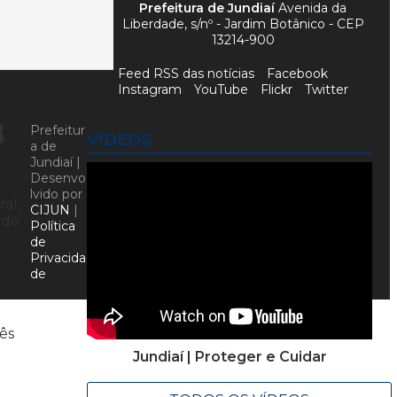
Prefeitura de Jundiaí
Avenida da
Liberdade, s/nº - Jardim Botânico - CEP
13214-900
Feed RSS das notícias
Facebook
Instagram
YouTube
Flickr
Twitter
8
Prefeitur
VÍDEOS
a de
Jundiaí |
Desenvo
lvido por
al,
CIJUN
|
 do
Política
de
Privacida
de
e
ês
Jundiaí | Proteger e Cuidar