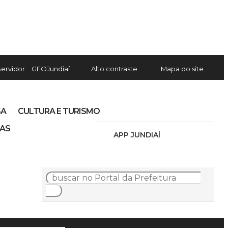
Servidor
GEOJundiaí
Alto contraste
Mapa do site
SA
CULTURA E TURISMO
IAS
APP JUNDIAÍ