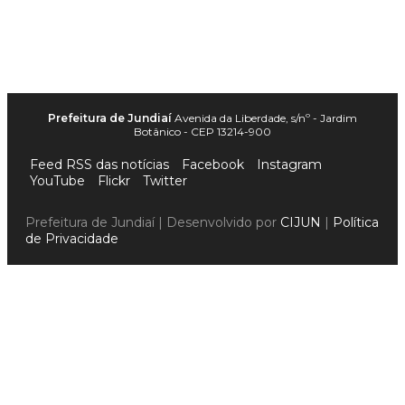
Prefeitura de Jundiaí
Avenida da Liberdade, s/nº - Jardim
Botânico - CEP 13214-900
Feed RSS das notícias
Facebook
Instagram
YouTube
Flickr
Twitter
Prefeitura de Jundiaí | Desenvolvido por
CIJUN
|
Política
de Privacidade