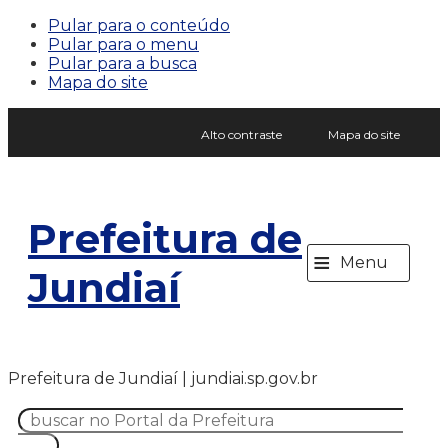
Pular para o conteúdo
Pular para o menu
Pular para a busca
Mapa do site
Alto contraste
Mapa do site
Prefeitura de
≡
Menu
Jundiaí
Prefeitura de Jundiaí | jundiai.sp.gov.br