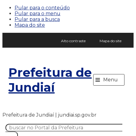
Pular para o conteúdo
Pular para o menu
Pular para a busca
Mapa do site
Alto contraste
Mapa do site
Prefeitura de
≡
Menu
Jundiaí
Prefeitura de Jundiaí | jundiai.sp.gov.br