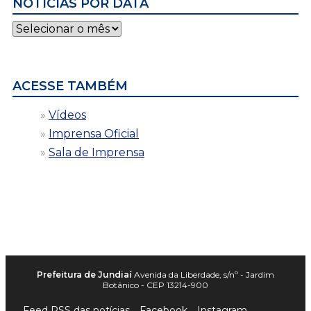
NOTÍCIAS POR DATA
Notícias
por
data
ACESSE TAMBÉM
Vídeos
Imprensa Oficial
Sala de Imprensa
Prefeitura de Jundiaí
Avenida da Liberdade, s/nº - Jardim
Botânico - CEP 13214-900
Feed RSS das notícias
Facebook
Instagram