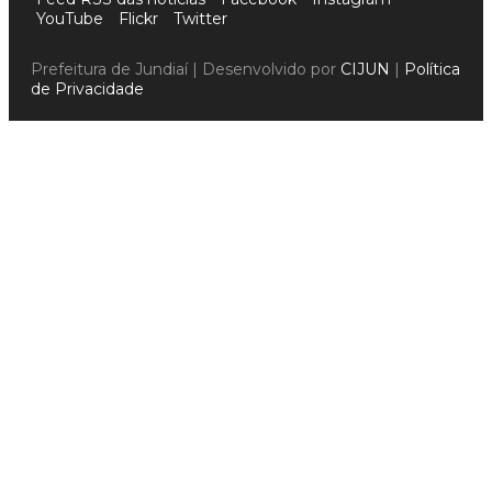
YouTube
Flickr
Twitter
Prefeitura de Jundiaí | Desenvolvido por
CIJUN
|
Política
de Privacidade