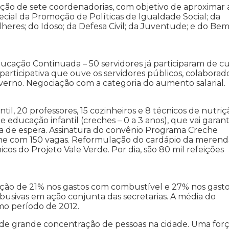
ação de sete coordenadorias, com objetivo de aproximar 
ecial da Promoção de Políticas de Igualdade Social; da
lheres; do Idoso; da Defesa Civil; da Juventude; e do Bem
ducação Continuada – 50 servidores já participaram de c
participativa que ouve os servidores públicos, colaborad
rno. Negociação com a categoria do aumento salarial.
l, 20 professores, 15 cozinheiros e 8 técnicos de nutriç
educação infantil (creches – 0 a 3 anos), que vai garant
ta de espera. Assinatura do convênio Programa Creche
reche com 150 vagas. Reformulação do cardápio da merend
cos do Projeto Vale Verde. Por dia, são 80 mil refeições
ução de 21% nos gastos com combustível e 27% nos gast
abusivas em ação conjunta das secretarias. A média do
mo período de 2012.
 de grande concentração de pessoas na cidade. Uma forç