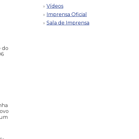
Vídeos
Imprensa Oficial
Sala de Imprensa
e do
06
anha
Novo
m um