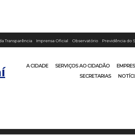
 da Transparência
Imprensa Oficial
Observatório
Previdência do 
A CIDADE
SERVIÇOS AO CIDADÃO
EMPRE
í
SECRETARIAS
NOTÍC