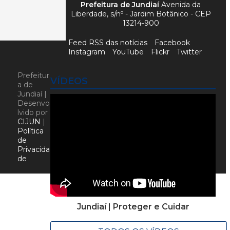
Prefeitura de Jundiaí
Avenida da
Liberdade, s/nº - Jardim Botânico - CEP
13214-900
Feed RSS das notícias
Facebook
Instagram
YouTube
Flickr
Twitter
Prefeitur
VÍDEOS
a de
Jundiaí |
Desenvo
lvido por
CIJUN
|
Política
de
Privacida
de
Jundiaí | Proteger e Cuidar