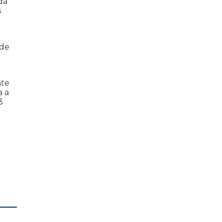
da
s
 de
nte
a a
3