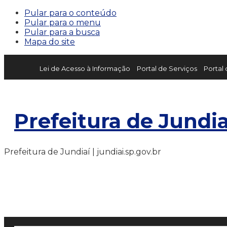
Pular para o conteúdo
Pular para o menu
Pular para a busca
Mapa do site
Lei de Acesso à Informação
Portal de Serviços
Portal
Prefeitura de Jundia
Prefeitura de Jundiaí | jundiai.sp.gov.br