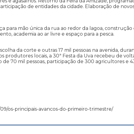
es e agasalhos. Retorno da Feira da Amizade, programa
 participação de entidades da cidade. Elaboração de novo
ça para mão única da rua ao redor da lagoa, construção
ento, academia ao ar livre e espaço para a pesca.
colha da corte e outras 17 mil pessoas na avenida, dura
os produtores locais, a 30ª Festa da Uva recebeu de volt
o de 70 mil pessoas, participação de 300 agricultores e 4
04/09/os-principais-avancos-do-primeiro-trimestre/