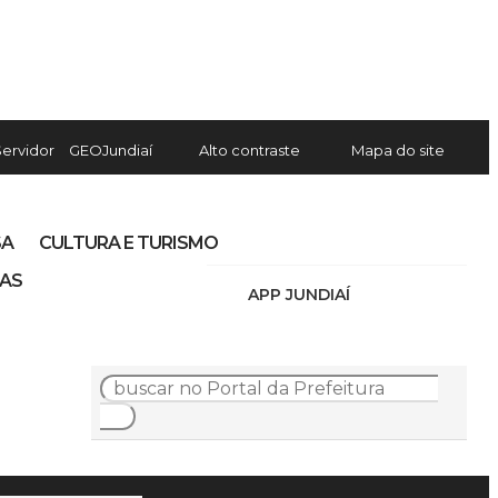
Servidor
GEOJundiaí
Alto contraste
Mapa do site
SA
CULTURA E TURISMO
IAS
APP JUNDIAÍ