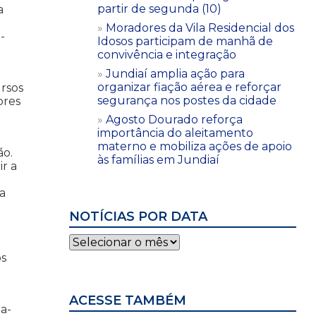
partir de segunda (10)
a
Moradores da Vila Residencial dos
-
Idosos participam de manhã de
convivência e integração
Jundiaí amplia ação para
organizar fiação aérea e reforçar
ursos
segurança nos postes da cidade
ores
Agosto Dourado reforça
importância do aleitamento
materno e mobiliza ações de apoio
ão.
às famílias em Jundiaí
ir a
a
NOTÍCIAS POR DATA
Notícias
por
os
data
ACESSE TAMBÉM
a-