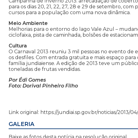
Campanha de Inverno 2013: arrecadação de cobertor
para os dias 20, 21, 22, 27, 28 e 29 de setembro, com
cursos para a população com uma nova dinâmica.
Meio Ambiente
Melhorias para o entorno do lago Vale Azul – mudan
ciclofaixa, pista de caminhada, bolsões de estacionam
Cultura
O Carnaval 2013 reuniu 3 mil pessoas no evento de es
os desfiles. Com entrada gratuita e mais espaço para 
família jundiaiense. A edição de 2013 teve um públic
toneladas de frutas vendidas.
Por Édi Gomes
Foto: Dorival Pinheiro Filho
Link original: https://jundiai.sp.gov.br/noticias/2013/
GALERIA
Baixe as fotos desta notícia na resolução original