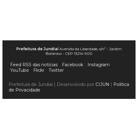
Prefeitura de Jundiaí
Avenida da Liberdade, s/nº - Jardim
Botânico - CEP 13214-900
Feed RSS das notícias
Facebook
Instagram
YouTube
Flickr
Twitter
Prefeitura de Jundiaí | Desenvolvido por
CIJUN
|
Política
de Privacidade