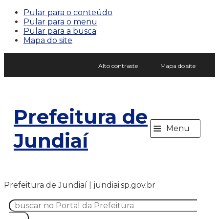
Pular para o conteúdo
Pular para o menu
Pular para a busca
Mapa do site
Alto contraste
Mapa do site
Prefeitura de
≡
Menu
Jundiaí
Prefeitura de Jundiaí | jundiai.sp.gov.br