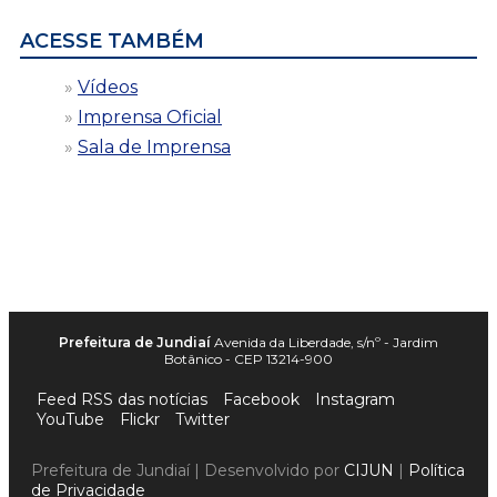
ACESSE TAMBÉM
Vídeos
Imprensa Oficial
Sala de Imprensa
Prefeitura de Jundiaí
Avenida da Liberdade, s/nº - Jardim
Botânico - CEP 13214-900
Feed RSS das notícias
Facebook
Instagram
YouTube
Flickr
Twitter
Prefeitura de Jundiaí | Desenvolvido por
CIJUN
|
Política
de Privacidade