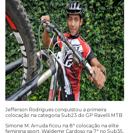
Jefferson Rodrigues conquistou a primeira
colocação na categoria Sub23 do GP Ravelli MTB
Simone M. Arruda ficou na 8ª colocação na elite
feminina sport, Waldemir Cardoso na 7ª no Sub35,