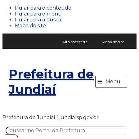
Pular para o conteúdo
Pular para o menu
Pular para a busca
Mapa do site
Alto contraste
Mapa do site
Prefeitura de
≡
Menu
Jundiaí
Prefeitura de Jundiaí | jundiai.sp.gov.br