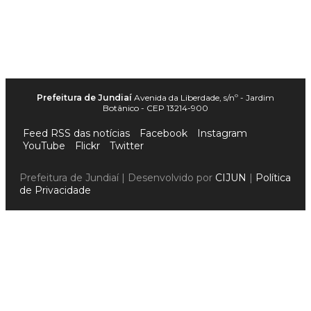
Prefeitura de Jundiaí
Avenida da Liberdade, s/nº - Jardim
Botânico - CEP 13214-900
Feed RSS das notícias
Facebook
Instagram
YouTube
Flickr
Twitter
Prefeitura de Jundiaí | Desenvolvido por
CIJUN
|
Política
de Privacidade