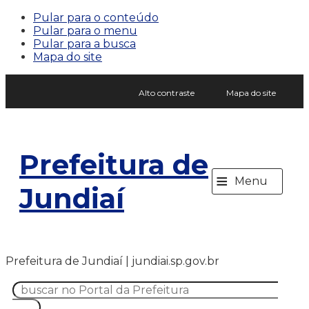
Pular para o conteúdo
Pular para o menu
Pular para a busca
Mapa do site
Alto contraste
Mapa do site
Prefeitura de
≡
Menu
Jundiaí
Prefeitura de Jundiaí | jundiai.sp.gov.br