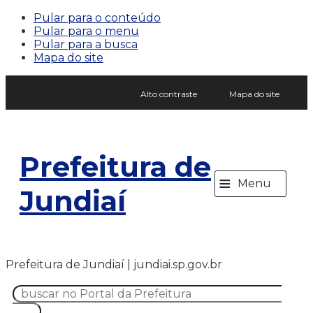
Pular para o conteúdo
Pular para o menu
Pular para a busca
Mapa do site
Alto contraste
Mapa do site
Prefeitura de
≡
Menu
Jundiaí
Prefeitura de Jundiaí | jundiai.sp.gov.br