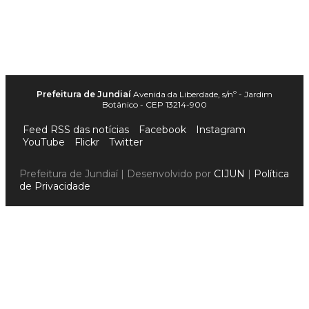
Prefeitura de Jundiaí
Avenida da Liberdade, s/nº - Jardim
Botânico - CEP 13214-900
Feed RSS das notícias
Facebook
Instagram
YouTube
Flickr
Twitter
Prefeitura de Jundiaí | Desenvolvido por
CIJUN
|
Política
de Privacidade