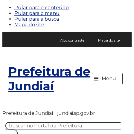
Pular para o conteúdo
Pular para o menu
Pular para a busca
Mapa do site
Alto contraste
Mapa do site
Prefeitura de
≡
Menu
Jundiaí
Prefeitura de Jundiaí | jundiai.sp.gov.br