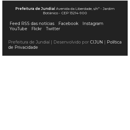
Prefeitura de Jundiaí
Avenida da Liberdade, s/nº - Jardim
Botânico - CEP 13214-900
Feed RSS das notícias
Facebook
Instagram
YouTube
Flickr
Twitter
Prefeitura de Jundiaí | Desenvolvido por
CIJUN
|
Política
de Privacidade