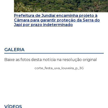
Prefeitura de Jundiaí encaminha projeto à
Câmara para garantir proteção da Serra do
Japi por prazo indeterminado
GALERIA
Baixe as fotos desta notícia na resolução original
corte_festa_uva_louveira_p_3G
VÍDEOS