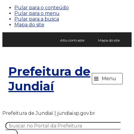
Pular para o conteúdo
Pular para o menu
Pular para a busca
Mapa do site
Alto contraste
Mapa do site
Prefeitura de
≡
Menu
Jundiaí
Prefeitura de Jundiaí | jundiai.sp.gov.br