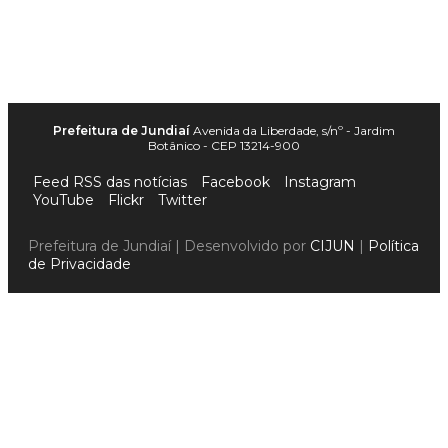
Prefeitura de Jundiaí
Avenida da Liberdade, s/nº - Jardim
Botânico - CEP 13214-900
Feed RSS das notícias
Facebook
Instagram
YouTube
Flickr
Twitter
Prefeitura de Jundiaí | Desenvolvido por
CIJUN
|
Política
de Privacidade