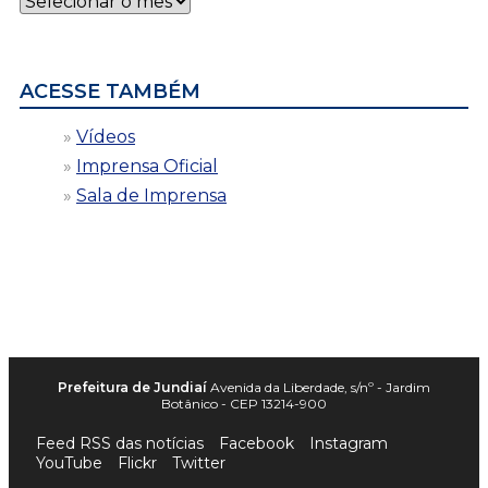
por
data
ACESSE TAMBÉM
Vídeos
Imprensa Oficial
Sala de Imprensa
Prefeitura de Jundiaí
Avenida da Liberdade, s/nº - Jardim
Botânico - CEP 13214-900
Feed RSS das notícias
Facebook
Instagram
YouTube
Flickr
Twitter