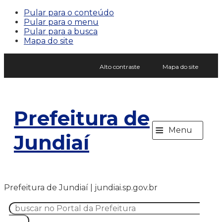
Pular para o conteúdo
Pular para o menu
Pular para a busca
Mapa do site
Alto contraste
Mapa do site
Prefeitura de
≡
Menu
Jundiaí
Prefeitura de Jundiaí | jundiai.sp.gov.br