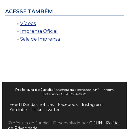
ACESSE TAMBÉM
Vídeos
Imprensa Oficial
Sala de Imprensa
Prefeitura de Jundiaí
Avenida da Liberdade, s/nº - Jardim
Botânico - CEP 13214-900
Feed RSS das notícias
Facebook
Instagram
YouTube
Flickr
Twitter
Prefeitura de Jundiaí | Desenvolvido por
CIJUN
|
Política
de Privacidade