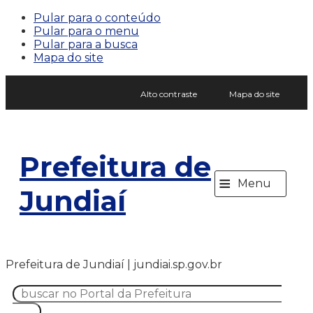
Pular para o conteúdo
Pular para o menu
Pular para a busca
Mapa do site
Alto contraste
Mapa do site
Prefeitura de
≡
Menu
Jundiaí
Prefeitura de Jundiaí | jundiai.sp.gov.br