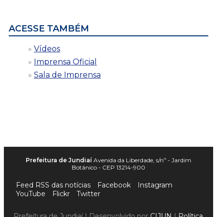
data
ACESSE TAMBÉM
Vídeos
Imprensa Oficial
Sala de Imprensa
Prefeitura de Jundiaí
Avenida da Liberdade, s/nº - Jardim
Botânico - CEP 13214-900
Feed RSS das notícias
Facebook
Instagram
YouTube
Flickr
Twitter
Prefeitura de Jundiaí | Desenvolvido por
CIJUN
|
Política