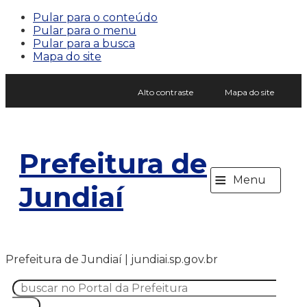
Pular para o conteúdo
Pular para o menu
Pular para a busca
Mapa do site
Alto contraste
Mapa do site
Prefeitura de
≡
Menu
Jundiaí
Prefeitura de Jundiaí | jundiai.sp.gov.br