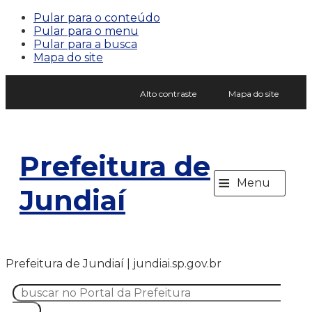
Pular para o conteúdo
Pular para o menu
Pular para a busca
Mapa do site
Alto contraste
Mapa do site
Prefeitura de
≡
Menu
Jundiaí
Prefeitura de Jundiaí | jundiai.sp.gov.br