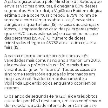
A estratégia adotada pelo Ministério da Saúde, que
envia as vacinas gratuitas, é chegar a 80% desses
segmentos. Em Jundiaí, a Vigilância Epidemiológica
estima que a cobertura chegou a 75% no fim de
semana e com números absolutos já havia sido
atingida na quarta-feira (15) no caso das crianças e
idosos, ultrapassada no caso das puérperas (maior
que os 670 casos estimados) e a caminho no caso
das gestantes (59,4%). O número de doses
ministradas chegou a 46.756 até a última quarta-
feira (15).
A vacina é formulada de acordo com as três
variedades mais comuns no ano anterior. Em 2013,
ela envolve o próprio vírus H1N1 e mais duas
variantes da gripe “influenza”. Todos os casos de
síndrome respiratória aguda são internados em
hospitais e notificados compulsoriamente à
Vigilância Epidemiológica enquanto ocorrem os
exames.
O balanço de segunda-feira (20) é de três óbitos
causados por H1N1 neste ano, um caso confirmado
de morador da cidade internado em Campinas e