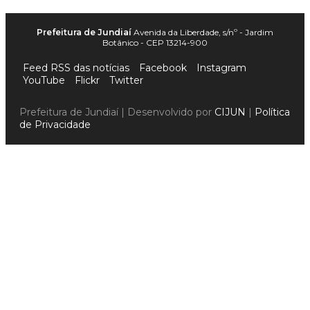
Prefeitura de Jundiaí
Avenida da Liberdade, s/nº - Jardim
Botânico - CEP 13214-900
Feed RSS das notícias
Facebook
Instagram
YouTube
Flickr
Twitter
Prefeitura de Jundiaí | Desenvolvido por
CIJUN
|
Política
de Privacidade