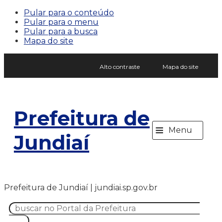
Pular para o conteúdo
Pular para o menu
Pular para a busca
Mapa do site
Alto contraste
Mapa do site
Prefeitura de
≡
Menu
Jundiaí
Prefeitura de Jundiaí | jundiai.sp.gov.br