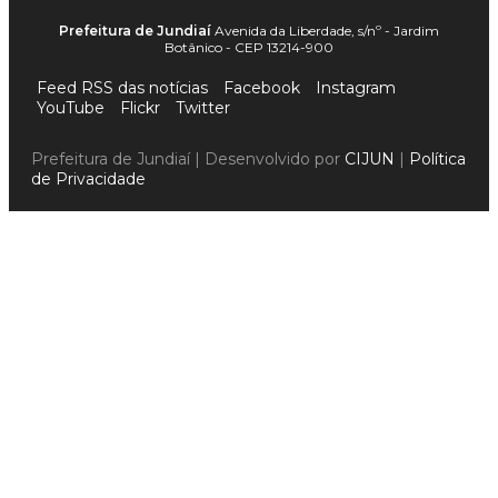
Prefeitura de Jundiaí
Avenida da Liberdade, s/nº - Jardim
Botânico - CEP 13214-900
Feed RSS das notícias
Facebook
Instagram
YouTube
Flickr
Twitter
Prefeitura de Jundiaí | Desenvolvido por
CIJUN
|
Política
de Privacidade