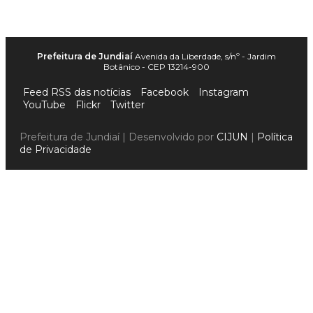
Prefeitura de Jundiaí
Avenida da Liberdade, s/nº - Jardim
Botânico - CEP 13214-900
Feed RSS das notícias
Facebook
Instagram
YouTube
Flickr
Twitter
Prefeitura de Jundiaí | Desenvolvido por
CIJUN
|
Política
de Privacidade