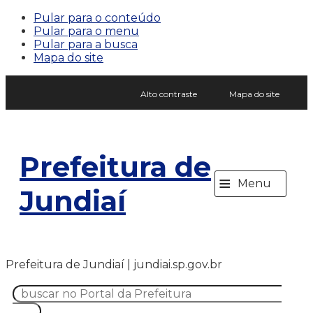
Pular para o conteúdo
Pular para o menu
Pular para a busca
Mapa do site
Alto contraste
Mapa do site
Prefeitura de
≡
Menu
Jundiaí
Prefeitura de Jundiaí | jundiai.sp.gov.br