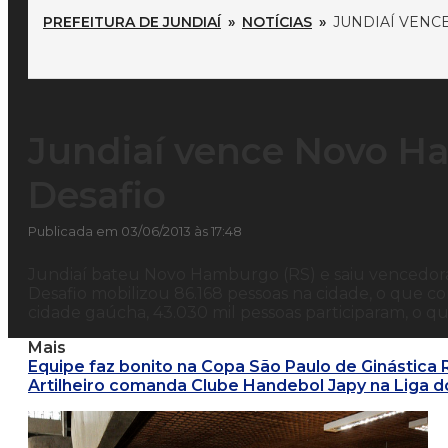
PREFEITURA DE JUNDIAÍ
»
NOTÍCIAS
»
JUNDIAÍ VENC
Jundiaí vence Novo H
Desafio
Publicada em 03/06/2013 às 17:48
Jundiaí bateu Novo Hamburgo (RS) e saiu vencedora n
Desafio mobilizou 86.168 pessoas na cidade, o que c
cidade gaúcha, 43.030 mil pessoas participaram, o q
Mais
Equipe faz bonito na Copa São Paulo de Ginástica 
Artilheiro comanda Clube Handebol Japy na Liga d