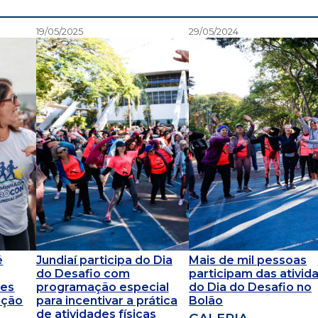
19/05/2025
29/05/2024
é
Jundiaí participa do Dia
Mais de mil pessoas
do Desafio com
participam das ativid
des
programação especial
do Dia do Desafio no
ação
para incentivar a prática
Bolão
de atividades físicas