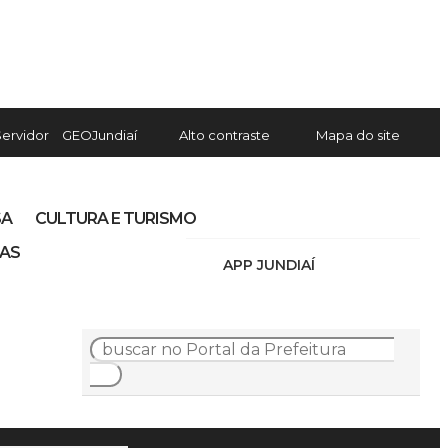
Servidor
GEOJundiaí
Alto contraste
Mapa do site
SA
CULTURA E TURISMO
IAS
APP JUNDIAÍ