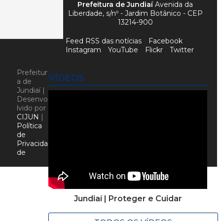
Prefeitura de Jundiaí
Avenida da
Liberdade, s/nº - Jardim Botânico - CEP
13214-900
Feed RSS das notícias
Facebook
Instagram
YouTube
Flickr
Twitter
Prefeitur
VÍDEOS
a de
Jundiaí |
Desenvo
lvido por
CIJUN
|
Política
de
Privacida
de
Jundiaí | Proteger e Cuidar