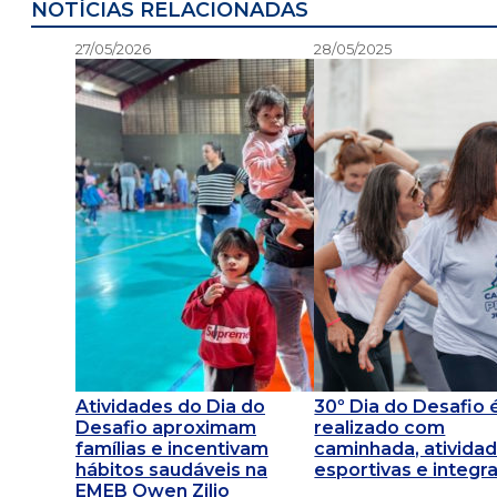
NOTÍCIAS RELACIONADAS
27/05/2026
28/05/2025
Atividades do Dia do
30º Dia do Desafio 
Desafio aproximam
realizado com
famílias e incentivam
caminhada, ativida
hábitos saudáveis na
esportivas e integr
EMEB Owen Zilio