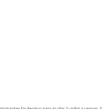
icipantes foi decisivo para ajudar Jundiaí a vencer. A