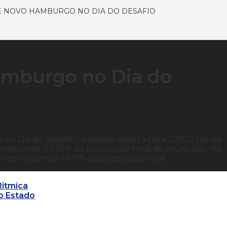
E NOVO HAMBURGO NO DIA DO DESAFIO
amburgo no Dia do
o Dia do Desafio, realizado quarta-feira (29). O Dia do
orresponde 23.55% da população total do município. Na
ue corresponde 16.31% da população total.
Ritmíca
o Estado