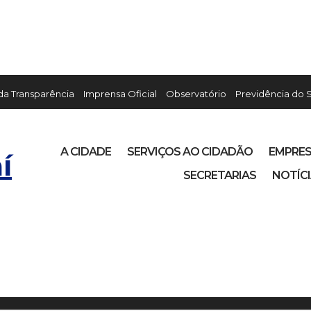
 da Transparência
Imprensa Oficial
Observatório
Previdência do 
A CIDADE
SERVIÇOS AO CIDADÃO
EMPRE
í
SECRETARIAS
NOTÍC