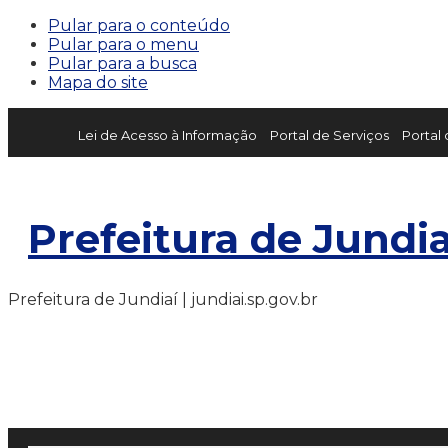
Pular para o conteúdo
Pular para o menu
Pular para a busca
Mapa do site
Lei de Acesso à Informação
Portal de Serviços
Portal
Prefeitura de Jundia
Prefeitura de Jundiaí | jundiai.sp.gov.br