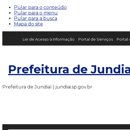
Pular para o conteúdo
Pular para o menu
Pular para a busca
Mapa do site
Lei de Acesso à Informação
Portal de Serviços
Portal
Prefeitura de Jundia
Prefeitura de Jundiaí | jundiai.sp.gov.br