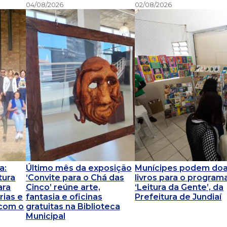
04/08/2026
02/08/2026
a:
Último mês da exposição
Munícipes podem doa
tura
‘Convite para o Chá das
livros para o program
ara
Cinco’ reúne arte,
‘Leitura da Gente’, da
ias e
fantasia e oficinas
Prefeitura de Jundiaí
 com o
gratuitas na Biblioteca
Municipal