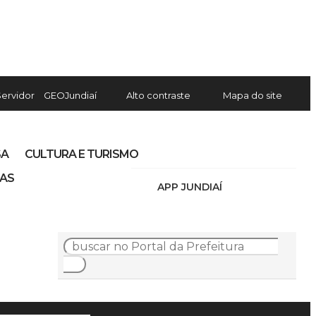
Servidor
GEOJundiaí
Alto contraste
Mapa do site
SA
CULTURA E TURISMO
IAS
APP JUNDIAÍ