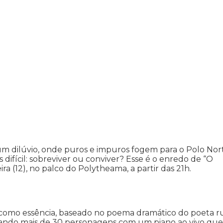
m dilúvio, onde puros e impuros fogem para o Polo Nor
difícil: sobreviver ou conviver? Esse é o enredo de “O
ra (12), no palco do Polytheama, a partir das 21h.
o como essência, baseado no poema dramático do poeta r
retando mais de 30 personagens com um piano ao vivo que