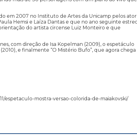
o em 2007 no Instituto de Artes da Unicamp pelos ator
 Paula Hemsi e Laíza Dantas e que no ano seguinte estre
rientação do artista circense Luiz Monteiro e que
fanes, com direção de Isa Kopelman (2009), o espetáculo
i (2010), e finalmente “O Mistério Bufo”, que agora chega
/06/11/espetaculo-mostra-versao-colorida-de-maiakovski/