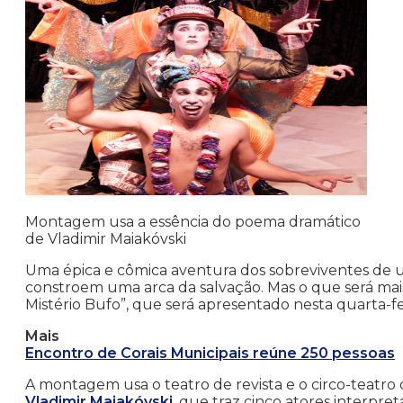
Montagem usa a essência do poema dramático
de Vladimir Maiakóvski
Uma épica e cômica aventura dos sobreviventes de u
constroem uma arca da salvação. Mas o que será mais 
Mistério Bufo”, que será apresentado nesta quarta-fei
Mais
Encontro de Corais Municipais reúne 250 pessoas
A montagem usa o teatro de revista e o circo-teatr
Vladimir Maiakóvski
, que traz cinco atores interp