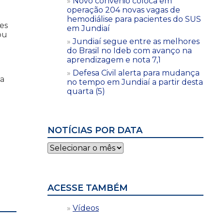
Novo convênio coloca em
operação 204 novas vagas de
hemodiálise para pacientes do SUS
es
em Jundiaí
ou
Jundiaí segue entre as melhores
do Brasil no Ideb com avanço na
aprendizagem e nota 7,1
Defesa Civil alerta para mudança
 a
no tempo em Jundiaí a partir desta
quarta (5)
NOTÍCIAS POR DATA
Notícias
por
data
ACESSE TAMBÉM
Vídeos