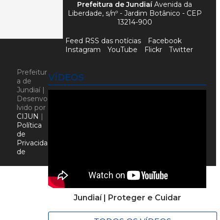
Prefeitura de Jundiaí
Avenida da
Liberdade, s/nº - Jardim Botânico - CEP
13214-900
Feed RSS das notícias
Facebook
Instagram
YouTube
Flickr
Twitter
Prefeitur
VÍDEOS
a de
Jundiaí |
Desenvo
lvido por
CIJUN
|
Política
de
Privacida
de
Jundiaí | Proteger e Cuidar