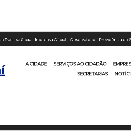
 da Transparência
Imprensa Oficial
Observatório
Previdência do 
A CIDADE
SERVIÇOS AO CIDADÃO
EMPRE
í
SECRETARIAS
NOTÍC