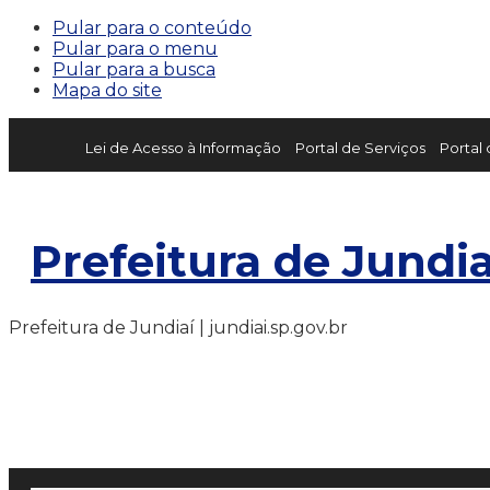
Pular para o conteúdo
Pular para o menu
Pular para a busca
Mapa do site
Lei de Acesso à Informação
Portal de Serviços
Portal
Prefeitura de Jundia
Prefeitura de Jundiaí | jundiai.sp.gov.br