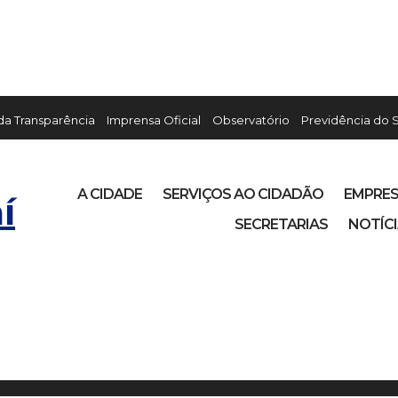
 da Transparência
Imprensa Oficial
Observatório
Previdência do 
A CIDADE
SERVIÇOS AO CIDADÃO
EMPRE
í
SECRETARIAS
NOTÍC