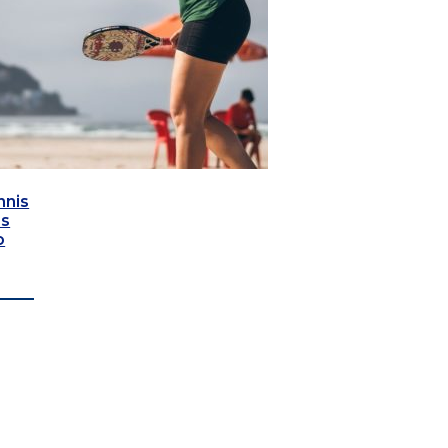
nnis
as
o