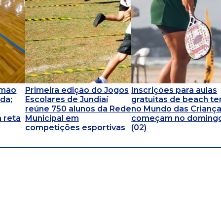
omão
Primeira edição do Jogos
Inscrições para aulas
da;
Escolares de Jundiaí
gratuitas de beach te
reúne 750 alunos da Rede
no Mundo das Crianç
 reta
Municipal em
começam no doming
competições esportivas
(02)