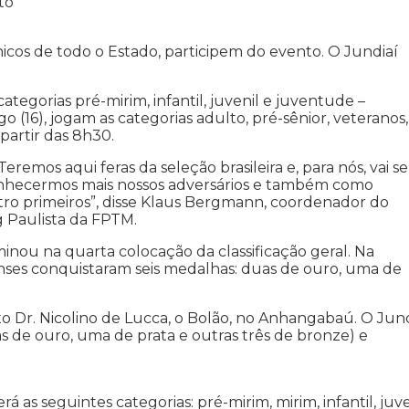
to
nicos de todo o Estado, participem do evento. O Jundiaí
ategorias pré-mirim, infantil, juvenil e juventude –
 (16), jogam as categorias adulto, pré-sênior, veteranos,
 partir das 8h30.
remos aqui feras da seleção brasileira e, para nós, vai se
conhecermos mais nossos adversários e também como
tro primeiros”, disse Klaus Bergmann, coordenador do
g Paulista da FPTM.
rminou na quarta colocação da classificação geral. Na
enses conquistaram seis medalhas: duas de ouro, uma de
xo Dr. Nicolino de Lucca, o Bolão, no Anhangabaú. O Jund
 de ouro, uma de prata e outras três de bronze) e
 as seguintes categorias: pré-mirim, mirim, infantil, juve