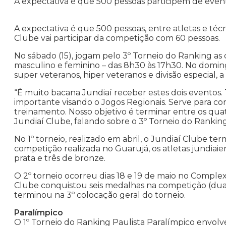
A expectativa é que 500 pessoas participem de even
A expectativa é que 500 pessoas, entre atletas e téc
Clube vai participar da competição com 60 pessoas.
No sábado (15), jogam pelo 3º Torneio do Ranking as c
masculino e feminino – das 8h30 às 17h30. No domingo
super veteranos, hiper veteranos e divisão especial, a
“É muito bacana Jundiaí receber estes dois eventos. Te
importante visando o Jogos Regionais. Serve para 
treinamento. Nosso objetivo é terminar entre os qua
Jundiaí Clube, falando sobre o 3º Torneio do Rankin
No 1º torneio, realizado em abril, o Jundiaí Clube te
competição realizada no Guarujá, os atletas jundiai
prata e três de bronze.
O 2º torneio ocorreu dias 18 e 19 de maio no Comple
Clube conquistou seis medalhas na competição (duas
terminou na 3º colocação geral do torneio.
Paralímpico
O 1º Torneio do Ranking Paulista Paralímpico envolverá