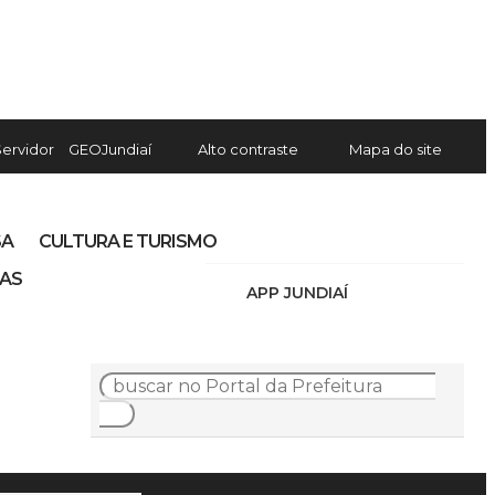
Servidor
GEOJundiaí
Alto contraste
Mapa do site
SA
CULTURA E TURISMO
IAS
APP JUNDIAÍ