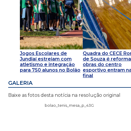
Jogos Escolares de
Quadra do CECE R
Jundiaí estreiam com
de Souza é reforma
atletismo e integração
obras do centro
para 750 alunos no Bolão
esportivo entram na
final
GALERIA
Baixe as fotos desta notícia na resolução original
bolao_tenis_mesa_p_43G