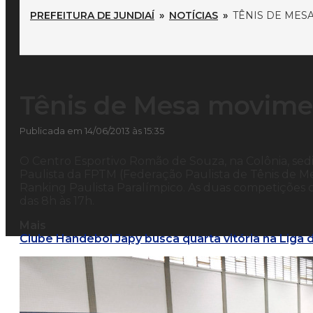
PREFEITURA DE JUNDIAÍ
»
NOTÍCIAS
»
TÊNIS DE MES
Tênis de Mesa movime
Publicada em 14/06/2013 às 15:35
O Centro Esportivo Romão de Souza, na Colônia, sedi
Paulista da FPTM (Federação Paulista de Tênis de M
Ranking Paulista Paralímpico. As duas competições 
das 8h às 17h.
Mais
Clube Handebol Japy busca quarta vitória na Liga 