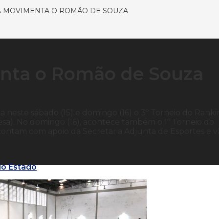
A MOVIMENTA O ROMÃO DE SOUZA
nta o Romão de Souza
a neste sábado (15) e domingo (16) o 3º Torneio do Rank
esa). No domingo (16), acontece também o 1º Torneio do
contam com apoio da Secretaria Adjunta de Esportes e v
do Estado