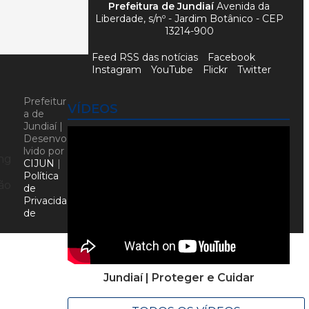
Prefeitura de Jundiaí
Avenida da
Liberdade, s/nº - Jardim Botânico - CEP
13214-900
Feed RSS das notícias
Facebook
Instagram
YouTube
Flickr
Twitter
Prefeitur
VÍDEOS
a de
Jundiaí |
Desenvo
lvido por
ing
CIJUN
|
Política
ão
de
Privacida
de
Jundiaí | Proteger e Cuidar