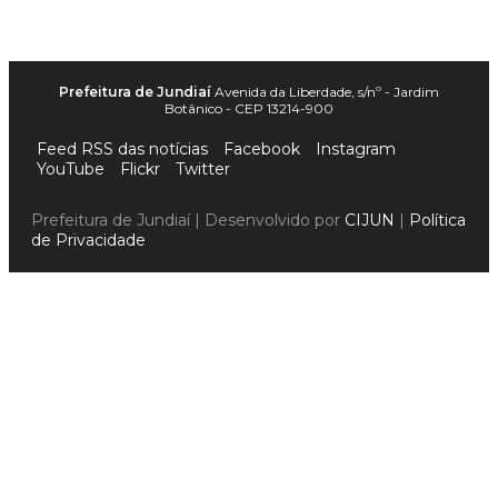
Prefeitura de Jundiaí
Avenida da Liberdade, s/nº - Jardim
Botânico - CEP 13214-900
Feed RSS das notícias
Facebook
Instagram
YouTube
Flickr
Twitter
Prefeitura de Jundiaí | Desenvolvido por
CIJUN
|
Política
de Privacidade