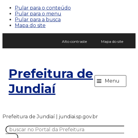
Pular para o conteúdo
Pular para o menu
Pular para a busca
Mapa do site
Alto contraste
Mapa do site
Prefeitura de
≡
Menu
Jundiaí
Prefeitura de Jundiaí | jundiai.sp.gov.br