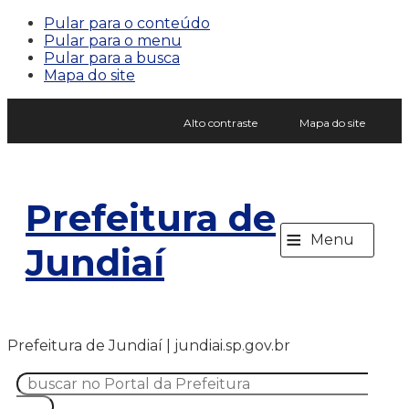
Pular para o conteúdo
Pular para o menu
Pular para a busca
Mapa do site
Alto contraste
Mapa do site
Prefeitura de
≡
Menu
Jundiaí
Prefeitura de Jundiaí | jundiai.sp.gov.br