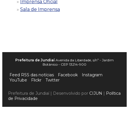
Imprensa Oficial
Sala de Imprensa
Prefeitura de Jundiaí
Avenida da Liberdade, s/nº - Jardim
Botânico - CEP 13214-900
Feed RSS das notícias
Facebook
Instagram
YouTube
Flickr
Twitter
Prefeitura de Jundiaí | Desenvolvido por
CIJUN
|
Política
de Privacidade