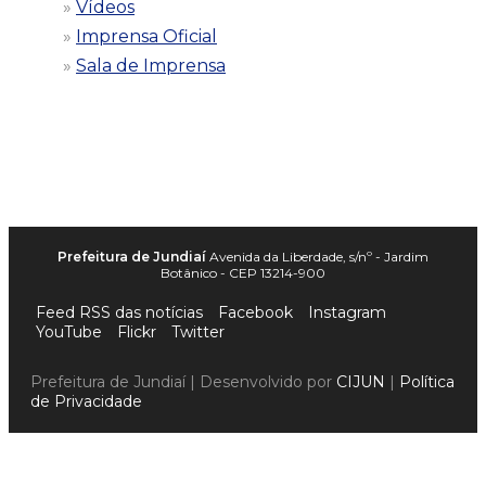
Vídeos
Imprensa Oficial
Sala de Imprensa
Prefeitura de Jundiaí
Avenida da Liberdade, s/nº - Jardim
Botânico - CEP 13214-900
Feed RSS das notícias
Facebook
Instagram
YouTube
Flickr
Twitter
Prefeitura de Jundiaí | Desenvolvido por
CIJUN
|
Política
de Privacidade