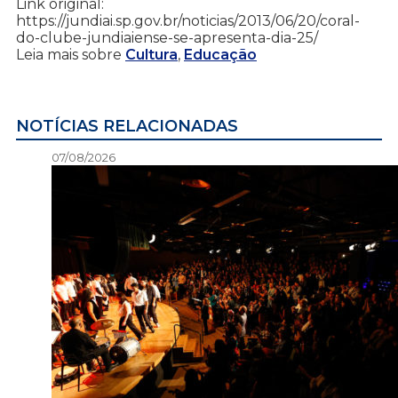
Link original:
https://jundiai.sp.gov.br/noticias/2013/06/20/coral-
do-clube-jundiaiense-se-apresenta-dia-25/
Leia mais sobre
Cultura
,
Educação
NOTÍCIAS RELACIONADAS
07/08/2026