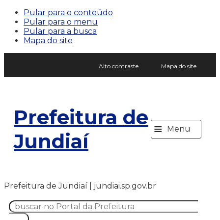
Pular para o conteúdo
Pular para o menu
Pular para a busca
Mapa do site
Alto contraste
Mapa do site
Prefeitura de
≡
Menu
Jundiaí
Prefeitura de Jundiaí | jundiai.sp.gov.br