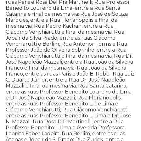
ruas Paris e Rosa Del Prá Martinelli; Rua Professor
Benedito Loureiro de Lima, entre a Rua Santa
Catarina e final da mesma via: Rua José de Souza
Marques, entre a Rua Florianópolis e final da
mesma via; Rua Pedro Kachan, entre a Rua
Giácomo Venchiarutti e final da mesma via; Rua
Jobair da Silva Prado, entre as ruas Giácomo
Venchiarutti e Berlim; Rua Antenor Forms e Rua
Professor João de Oliveira Sobrinho, entre a Rua
Giácomo Venchiarutti e final da mesma via; Rua Dr.
José Napoleão Mazzali, entre a Rua João da Silveira
Franco e final da mesma via; Rua João da Silveira
Franco, entre as ruas Paris e João B. Robbi; Rua Luiz
C. Duarte Júnior, entre a Rua Dr. José Napoleão
Mazzali e final da mesma via; Rua Santa Catarina,
entre as ruas Professor Benedito Loureiro de Lima
e Dr. José Napoleão Mazzali; Rua Florianópolis,
entre as ruas Professor Benedito L. de Lima e
Giácomo Venchiarutti; Rua Giácomo Venchiarutti,
entre as ruas Professor Benedito L. Lima e Dr. José
N. Mazzali; Rua Rosa D P Martinelli, entre a Rua
Professor Benedito L Lima e Avenida Professora
Leonita Faber Ladeira; Rua Berlim, entre as ruas
Atenas e Jobair da S. Prado; Rua Zurick, entre a