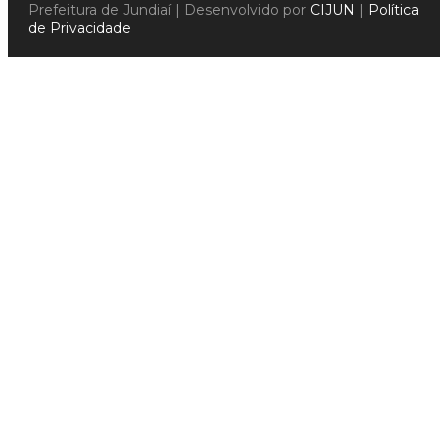
Prefeitura de Jundiaí | Desenvolvido por
CIJUN
|
Política
de Privacidade