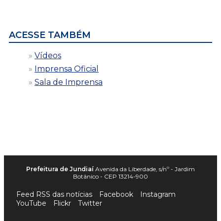
por
data
ACESSE TAMBÉM
Vídeos
Imprensa Oficial
Sala de Imprensa
Prefeitura de Jundiaí
Avenida da Liberdade, s/nº - Jardim
Botânico - CEP 13214-900
Feed RSS das notícias
Facebook
Instagram
YouTube
Flickr
Twitter