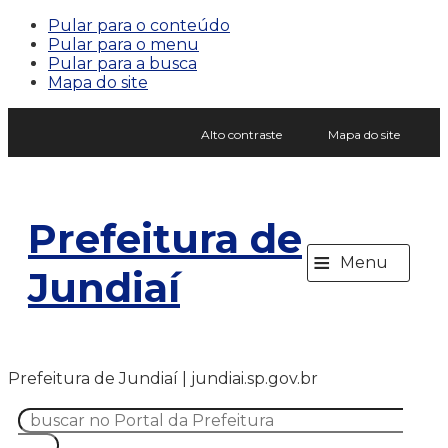
Pular para o conteúdo
Pular para o menu
Pular para a busca
Mapa do site
Alto contraste
Mapa do site
Prefeitura de
≡
Menu
Jundiaí
Prefeitura de Jundiaí | jundiai.sp.gov.br