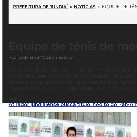
PREFEITURA DE JUNDIAÍ
»
NOTÍCIAS
»
EQUIPE DE TÊ
Equipe de tênis de me
Publicada em 24/06/2013 às 13:57
O Jundiaí Clube disputou neste domingo (23) o 6º To
conquistou seis medalhas na competição: uma de our
teve mais 10 atletas na quinta colocação e terminou 
Torneio aconteceu em Mogi Guaçu e envolveu as cat
Mais
Atirador jundiaiense busca título inédito do Pan-A