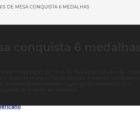
NIS DE MESA CONQUISTA 6 MEDALHAS
sa conquista 6 medalha
rneio Integração de Tênis de Mesa das Cidades do Interi
o, duas de prata e três de bronze. A equipe jundiaiense
a competição em terceiro lugar geral no torneio. O 6º
egorias pré-mirim ao veterano.
mericano