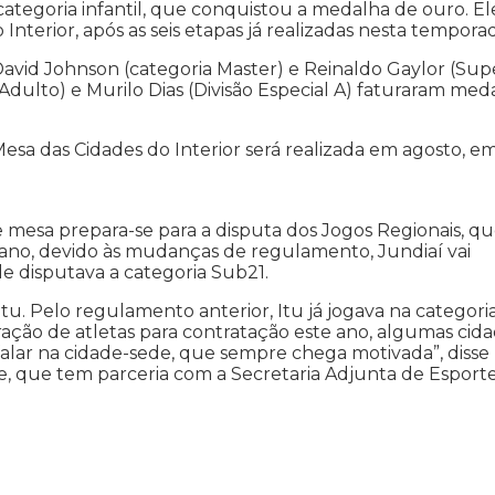
categoria infantil, que conquistou a medalha de ouro. El
 Interior, após as seis etapas já realizadas nesta tempora
avid Johnson (categoria Master) e Reinaldo Gaylor (Sup
 (Adulto) e Murilo Dias (Divisão Especial A) faturaram med
esa das Cidades do Interior será realizada em agosto, e
e mesa prepara-se para a disputa dos Jogos Regionais, q
e ano, devido às mudanças de regulamento, Jundiaí vai
ade disputava a categoria Sub21.
tu. Pelo regulamento anterior, Itu já jogava na categori
ação de atletas para contratação este ano, algumas cid
lar na cidade-sede, que sempre chega motivada”, disse
 que tem parceria com a Secretaria Adjunta de Esporte