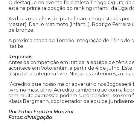
O destaque no evento foi o atleta Thiago Ogura, da 
está na primeira posição do ranking infantil da Liga do
As duas medalhas de prata foram conquistadas por D
Master). Danilo Matimoto (Infantil), Rodrigo Ferreira
de bronze.
A próxima etapa do Torneio Integração de Tênis de M
Itatiba.
Regionais
Antes da competição em Itatiba, a equipe de tênis d
acontece em Votorantim, a partir de 4 de julho. Est
disputar a categoria livre. Nos anos anteriores, a cid
“Acredito que nosso maior adversário nos Jogos será I
livre no masculino. Acredito também que com a liber
sem muita expressão podem surpreender. Isso sem fa
Klaus Bergmann, coordenador da equipe jundiaiense,
Por Fábio Frattini Manzini
Fotos: divulgação