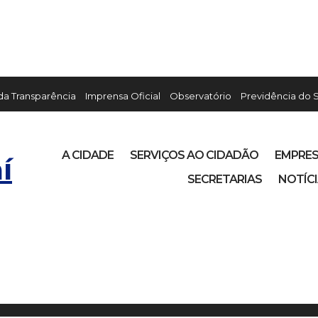
 da Transparência
Imprensa Oficial
Observatório
Previdência do 
A CIDADE
SERVIÇOS AO CIDADÃO
EMPRE
í
SECRETARIAS
NOTÍC