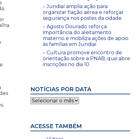
e
Jundiaí amplia ação para
da.
organizar fiação aérea e reforçar
segurança nos postes da cidade
er
alha
Agosto Dourado reforça
importância do aleitamento
materno e mobiliza ações de apoio
m
às famílias em Jundiaí
Cultura promove encontro de
orientação sobre a PNAB, que abre
inscrições no dia 10
ue
a
NOTÍCIAS POR DATA
ades
Notícias
s.
por
data
ACESSE TAMBÉM