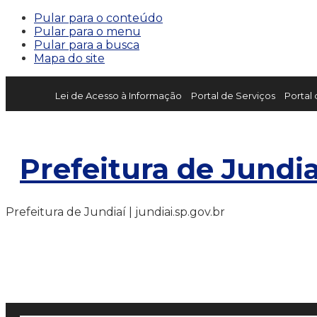
Pular para o conteúdo
Pular para o menu
Pular para a busca
Mapa do site
Lei de Acesso à Informação
Portal de Serviços
Portal
Prefeitura de Jundia
Prefeitura de Jundiaí | jundiai.sp.gov.br