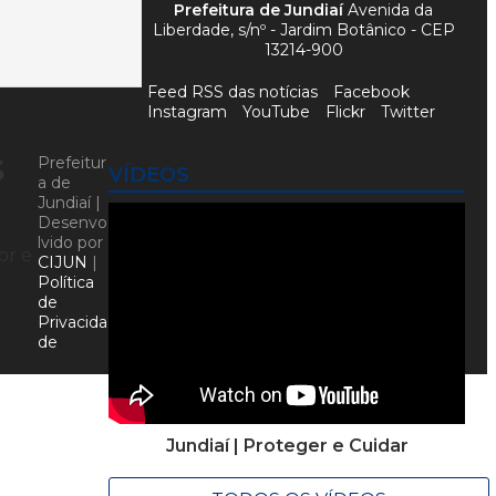
Prefeitura de Jundiaí
Avenida da
Liberdade, s/nº - Jardim Botânico - CEP
13214-900
Feed RSS das notícias
Facebook
Instagram
YouTube
Flickr
Twitter
s
Prefeitur
VÍDEOS
a de
Jundiaí |
Desenvo
lvido por
or e
CIJUN
|
Política
de
Privacida
de
Jundiaí | Proteger e Cuidar