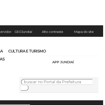
Servidor
GEOJundiaí
Alto contraste
Mapa do site
SA
CULTURA E TURISMO
IAS
APP JUNDIAÍ