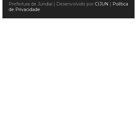
Prefeitura de Jundiaí | Desenvolvido por
CIJUN
|
Política
de Privacidade