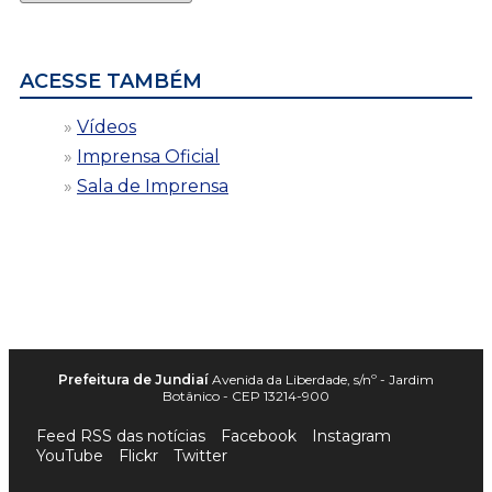
por
data
ACESSE TAMBÉM
Vídeos
Imprensa Oficial
Sala de Imprensa
Prefeitura de Jundiaí
Avenida da Liberdade, s/nº - Jardim
Botânico - CEP 13214-900
Feed RSS das notícias
Facebook
Instagram
YouTube
Flickr
Twitter