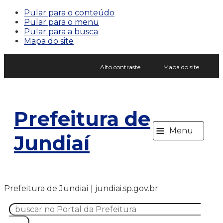
Pular para o conteúdo
Pular para o menu
Pular para a busca
Mapa do site
Alto contraste
Mapa do site
Prefeitura de
≡
Menu
Jundiaí
Prefeitura de Jundiaí | jundiai.sp.gov.br