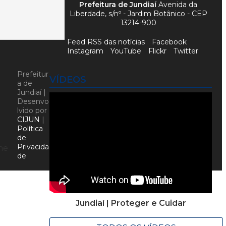
Prefeitura de Jundiaí
Avenida da
Liberdade, s/nº - Jardim Botânico - CEP
13214-900
Feed RSS das notícias
Facebook
Instagram
YouTube
Flickr
Twitter
Prefeitur
VÍDEOS
a de
Jundiaí |
Desenvo
lvido por
CIJUN
|
Política
de
Privacida
ne
de
Jundiaí | Proteger e Cuidar