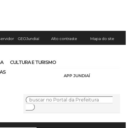
Servidor
GEOJundiaí
Alto contraste
Mapa do site
SA
CULTURA E TURISMO
IAS
APP JUNDIAÍ