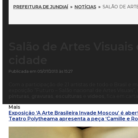
PREFEITURA DE JUNDIAÍ
»
NOTÍCIAS
»
SALÃO DE ART
Salão de Artes Visuais
cidade
Publicada em 05/07/2013 às 15:27
Com a participação de 21 artistas de todo o Brasil e ma
exposição “Futuro – Salão nacional de Artes Visuais
pinturas
,
gravuras
,
esculturas
e
vídeos
, fica em cart
Mais
Exposição ‘A Arte Brasileira Invade Moscou’ é aber
Teatro Polytheama apresenta a peça ‘Camille e Ro