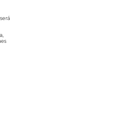
 será
a,
aes