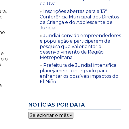
da Uva
Inscrições abertas para a 13ª
ra,
Conferência Municipal dos Direitos
to
da Criança e do Adolescente de
Jundiaí
ho
Jundiaí convida empreendedores
e população a participarem de
pesquisa que vai orientar o
desenvolvimento da Região
ue
Metropolitana
do o
o
Prefeitura de Jundiaí intensifica
planejamento integrado para
enfrentar os possíveis impactos do
El Niño
a
NOTÍCIAS POR DATA
Notícias
por
data