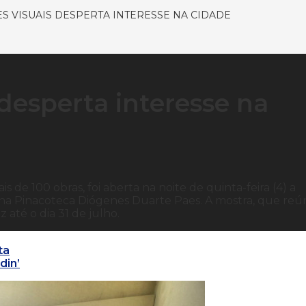
ES VISUAIS DESPERTA INTERESSE NA CIDADE
 desperta interesse na
is de 100 obras, foi aberta na noite de quinta-feira (4) a
”, na Pinacoteca Diógenes Duarte Paes. A mostra, que reú
az até o dia 31 de julho.
ta
din’