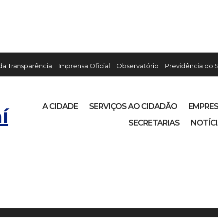
 da Transparência
Imprensa Oficial
Observatório
Previdência do 
A CIDADE
SERVIÇOS AO CIDADÃO
EMPRE
í
SECRETARIAS
NOTÍC