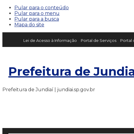
Pular para o conteúdo
Pular para o menu
Pular para a busca
Mapa do site
Lei de Acesso à Informação
Portal de Serviços
Portal
Prefeitura de Jundia
Prefeitura de Jundiaí | jundiai.sp.gov.br