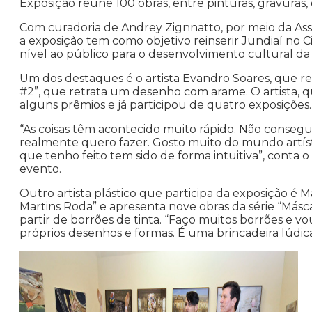
Exposição reúne 100 obras, entre pinturas, gravuras,
Com curadoria de Andrey Zignnatto, por meio da Ass
a exposição tem como objetivo reinserir Jundiaí no Ci
nível ao público para o desenvolvimento cultural da
Um dos destaques é o artista Evandro Soares, que
#2”, que retrata um desenho com arame. O artista, 
alguns prêmios e já participou de quatro exposições.
“As coisas têm acontecido muito rápido. Não consegui
realmente quero fazer. Gosto muito do mundo artíst
que tenho feito tem sido de forma intuitiva”, conta o
evento.
Outro artista plástico que participa da exposição é M
Martins Roda” e apresenta nove obras da série “Másca
partir de borrões de tinta. “Faço muitos borrões e v
próprios desenhos e formas. É uma brincadeira lúdica,