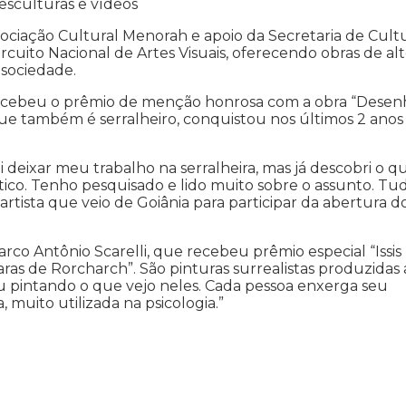
 esculturas e vídeos
ociação Cultural Menorah e apoio da Secretaria de Cultu
rcuito Nacional de Artes Visuais, oferecendo obras de al
 sociedade.
 recebeu o prêmio de menção honrosa com a obra “Desen
que também é serralheiro, conquistou nos últimos 2 anos
 deixar meu trabalho na serralheira, mas já descobri o q
ico. Tenho pesquisado e lido muito sobre o assunto. Tu
 artista que veio de Goiânia para participar da abertura d
arco Antônio Scarelli, que recebeu prêmio especial “Issis
ras de Rorcharch”. São pinturas surrealistas produzidas 
ou pintando o que vejo neles. Cada pessoa enxerga seu
 muito utilizada na psicologia.”