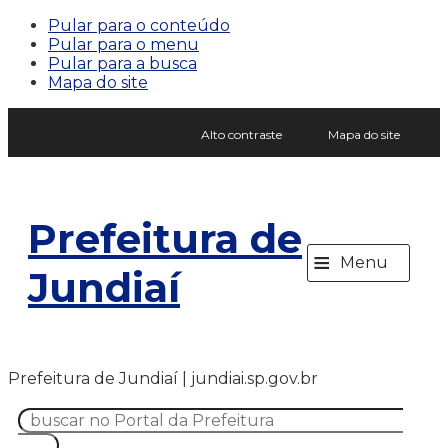
Pular para o conteúdo
Pular para o menu
Pular para a busca
Mapa do site
Alto contraste
Mapa do site
Prefeitura de
≡
Menu
Jundiaí
Prefeitura de Jundiaí | jundiai.sp.gov.br