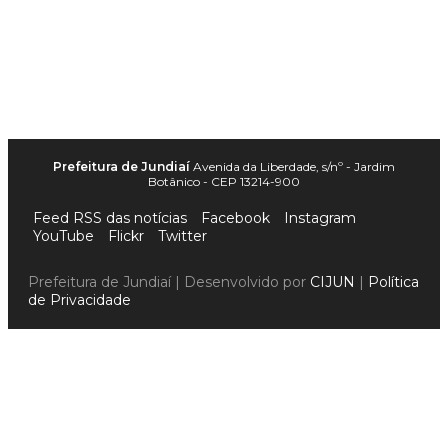
Prefeitura de Jundiaí
Avenida da Liberdade, s/nº - Jardim
Botânico - CEP 13214-900
Feed RSS das notícias
Facebook
Instagram
YouTube
Flickr
Twitter
Prefeitura de Jundiaí | Desenvolvido por
CIJUN
|
Política
de Privacidade