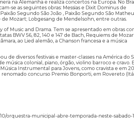
ra na Alemanha e realiza concertos na Europa. No Bras
cam-se as seguintes obras: Messias e Dixit Dominus de
; Paixão Segundo São João , Paixão Segundo São Matheu
 de Mozart; Lobgesang de Mendelsohn, entre outras.
my of Music and Drama. Tem se apresentado em obras c
ntatas BWV 56, 82, 140 e 147 de Bach, Requiems de Mozar
âmara, ao Lied alemão, a Chanson francesa e a música
u de diversos festivais e master-classes na América do S
e música colonial, piano, órgão, violino barroco e cravo.
 Música Instrumental para Jovens, como cravista e em 20
renomado concurso Premio Bonporti, em Rovereto (Itáli
3/07/10/orquestra-municipal-abre-temporada-neste-sabado-