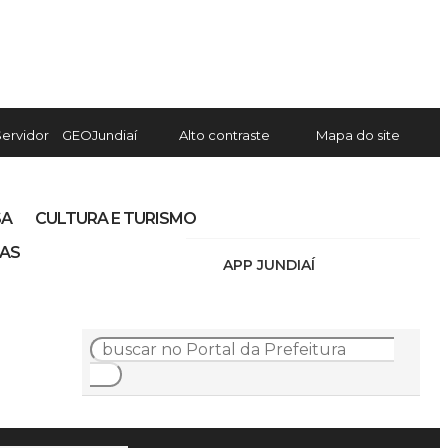
Servidor
GEOJundiaí
Alto contraste
Mapa do site
SA
CULTURA E TURISMO
IAS
APP JUNDIAÍ