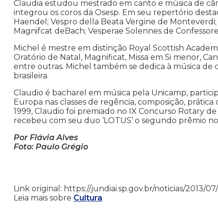
Claudia estudou mestrado em canto e música de câme
integrou os coros da Osesp. Em seu repertório desta
Haendel; Vespro della Beata Vergine de Monteverdi
Magnifcat deBach; Vesperae Solennes de Confessore
Michel é mestre em distinção Royal Scottish Acade
Oratório de Natal, Magnificat, Missa em Si menor, Ca
entre outras. Michel também se dedica à música de c
brasileira.
Claudio é bacharel em música pela Unicamp, participo
Europa nas classes de regência, composição, prática d
1999, Claudio foi premiado no IX Concurso Rotary de
recebeu com seu duo ‘LOTUS’ o segundo prêmio no 
Por Flávia Alves
Foto: Paulo Grégio
Link original: https://jundiai.sp.gov.br/noticias/201
Leia mais sobre
Cultura