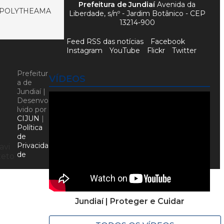
Prefeitura de Jundiaí
Avenida da
O POLYTHEAMA
Liberdade, s/nº - Jardim Botânico - CEP
13214-900
Feed RSS das notícias
Facebook
Instagram
YouTube
Flickr
Twitter
Prefeitur
VÍDEOS
a de
Jundiaí |
Desenvo
lvido por
CIJUN
|
Política
de
o
Privacida
avi
de
teto
Jundiaí | Proteger e Cuidar