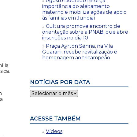
Agosto Dourado reforça
importância do aleitamento
materno e mobiliza ações de apoio
às famílias em Jundiaí
Cultura promove encontro de
orientação sobre a PNAB, que abre
inscrições no dia 10
Praça Ayrton Senna, na Vila
Guarani, recebe revitalização e
homenagem ao tricampeão
ília
ica.
NOTÍCIAS POR DATA
Notícias
o
por
za
data
ACESSE TAMBÉM
Vídeos