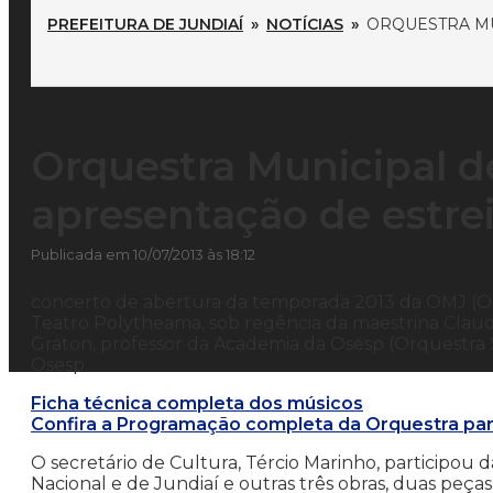
PREFEITURA DE JUNDIAÍ
»
NOTÍCIAS
»
ORQUESTRA MU
Orquestra Municipal de
apresentação de estre
Publicada em 10/07/2013 às 18:12
concerto de abertura da temporada 2013 da OMJ (Orq
Teatro Polytheama, sob regência da maestrina Claudia
Graton, professor da Academia da Osesp (Orquestra 
Osesp.
Ficha técnica completa dos músicos
Confira a Programação completa da Orquestra par
O secretário de Cultura, Tércio Marinho, participou
Nacional e de Jundiaí e outras três obras, duas peça