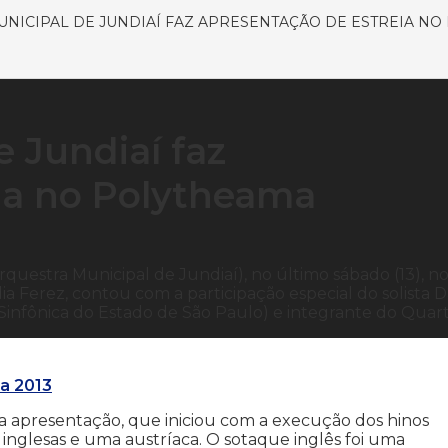
NICIPAL DE JUNDIAÍ FAZ APRESENTAÇÃO DE ESTREIA N
 Jundiaí faz
ia no Polytheama
uestra Municipal de Jundiaí), no último sábado (13), n
 Ferez, contou com a participação especial do solista D
Sinfônica do Estado de São Paulo) e integrante do Quar
a 2013
 da apresentação, que iniciou com a execução dos hinos
s inglesas e uma austríaca. O sotaque inglês foi uma