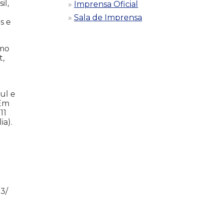
il,
Imprensa Oficial
Sala de Imprensa
s e
omo
t,
ul e
 Em
11
a).
13/