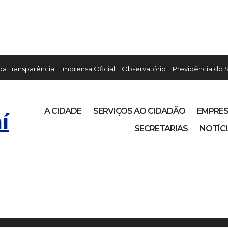
 da Transparência
Imprensa Oficial
Observatório
Previdência do 
A CIDADE
SERVIÇOS AO CIDADÃO
EMPRE
í
SECRETARIAS
NOTÍC