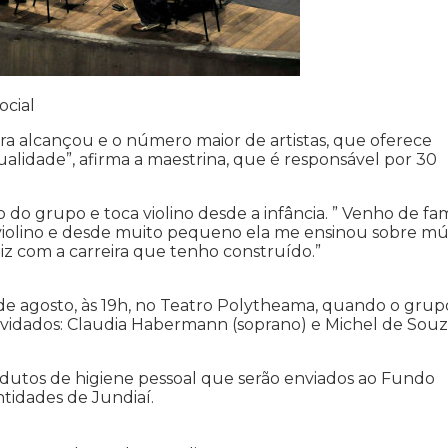
ocial
tra alcançou e o número maior de artistas, que oferece
ualidade”, afirma a maestrina, que é responsável por 30
 do grupo e toca violino desde a infância. ” Venho de fam
 violino e desde muito pequeno ela me ensinou sobre mús
z com a carreira que tenho construído.”
de agosto, às 19h, no Teatro Polytheama, quando o grup
vidados: Claudia Habermann (soprano) e Michel de Sou
odutos de higiene pessoal que serão enviados ao Fundo
ntidades de Jundiaí.