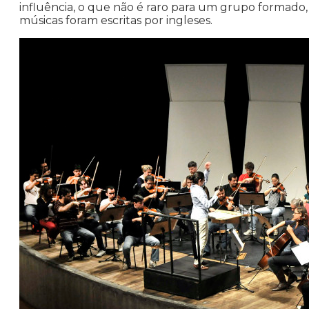
influência, o que não é raro para um grupo formado,
músicas foram escritas por ingleses.