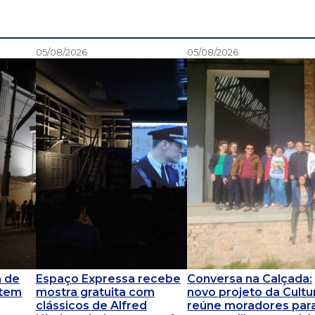
05/08/2026
05/08/2026
m de
Espaço Expressa recebe
Conversa na Calçada:
 tem
mostra gratuita com
novo projeto da Cultu
clássicos de Alfred
reúne moradores par