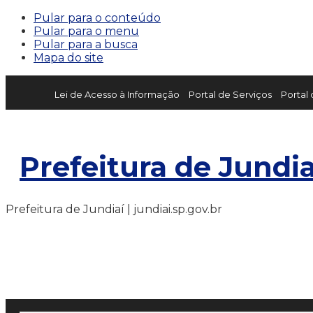
Pular para o conteúdo
Pular para o menu
Pular para a busca
Mapa do site
Lei de Acesso à Informação
Portal de Serviços
Portal
Prefeitura de Jundia
Prefeitura de Jundiaí | jundiai.sp.gov.br