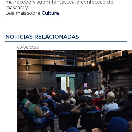
ma-recebe-viagem-fantastica-e-confeccao-de-
mascaras/
Leia mais sobre
Cultura
NOTÍCIAS RELACIONADAS
09/08/2026