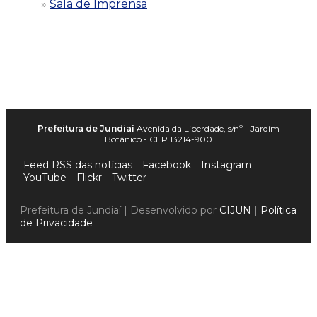
Sala de Imprensa
Prefeitura de Jundiaí
Avenida da Liberdade, s/nº - Jardim
Botânico - CEP 13214-900
Feed RSS das notícias
Facebook
Instagram
YouTube
Flickr
Twitter
Prefeitura de Jundiaí | Desenvolvido por
CIJUN
|
Política
de Privacidade