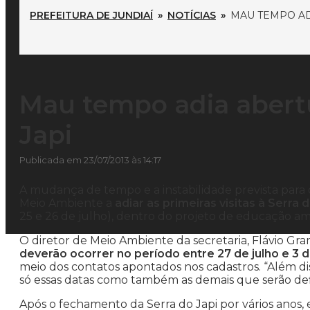
PREFEITURA DE JUNDIAÍ
»
NOTÍCIAS
»
MAU TEMPO AD
Mau tempo adia abertu
Japi
Publicada em 23/07/2013 às 14:17
A mudança de tempo e a instabilidade prevista para 
Meio Ambiente a
adiar as primeiras visitas à Serra d
25 e 26 de julho), dentro do projeto de educação amb
O diretor de Meio Ambiente da secretaria, Flávio Gr
deverão ocorrer no período entre 27 de julho e 3 
meio dos contatos apontados nos cadastros. “Além di
só essas datas como também as demais que serão defin
Após o fechamento da Serra do Japi por vários anos,