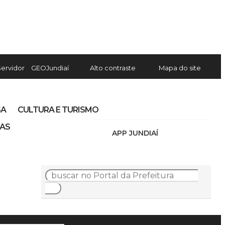
Servidor
GEOJundiaí
Alto contraste
Mapa do site
SA
CULTURA E TURISMO
IAS
APP JUNDIAÍ