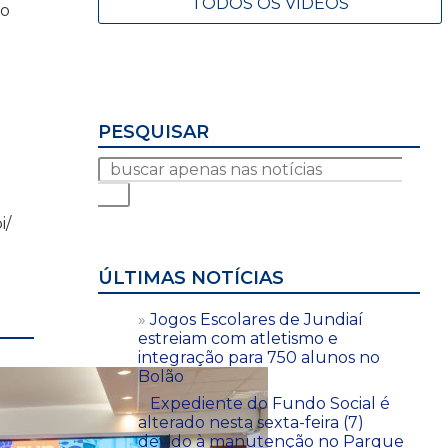
TODOS OS VÍDEOS
io
PESQUISAR
i/
ÚLTIMAS NOTÍCIAS
Jogos Escolares de Jundiaí
estreiam com atletismo e
integração para 750 alunos no
Bolão
Expediente do Fundo Social é
alterado nesta sexta-feira (7)
devido à manutenção no Parque