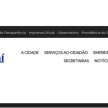
 da Transparência
Imprensa Oficial
Observatório
Previdência do 
A CIDADE
SERVIÇOS AO CIDADÃO
EMPRE
í
SECRETARIAS
NOTÍC