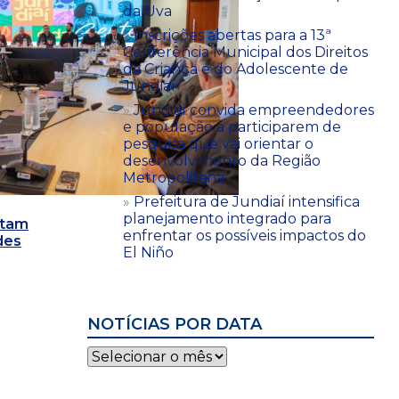
da Uva
Inscrições abertas para a 13ª
Conferência Municipal dos Direitos
da Criança e do Adolescente de
Jundiaí
Jundiaí convida empreendedores
e população a participarem de
pesquisa que vai orientar o
desenvolvimento da Região
Metropolitana
Prefeitura de Jundiaí intensifica
planejamento integrado para
utam
enfrentar os possíveis impactos do
des
El Niño
NOTÍCIAS POR DATA
Notícias
por
data