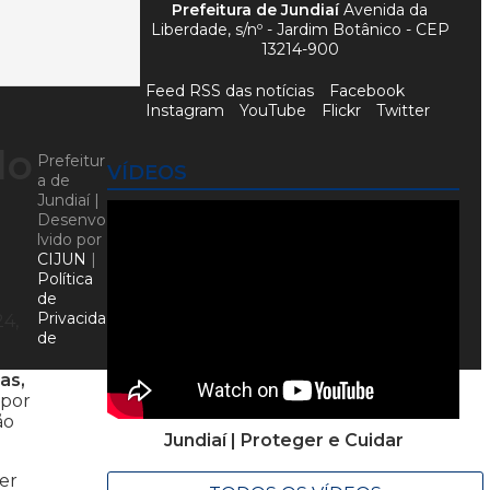
Prefeitura de Jundiaí
Avenida da
Liberdade, s/nº - Jardim Botânico - CEP
13214-900
Feed RSS das notícias
Facebook
Instagram
YouTube
Flickr
Twitter
do
Prefeitur
VÍDEOS
a de
Jundiaí |
Desenvo
lvido por
CIJUN
|
Política
de
Privacida
24,
de
as,
 por
ão
Jundiaí | Proteger e Cuidar
er