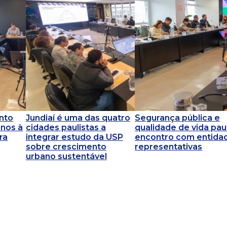
nto
Jundiaí é uma das quatro
Segurança pública e
rnos à
cidades paulistas a
qualidade de vida pa
ra
integrar estudo da USP
encontro com entida
sobre crescimento
representativas
urbano sustentável