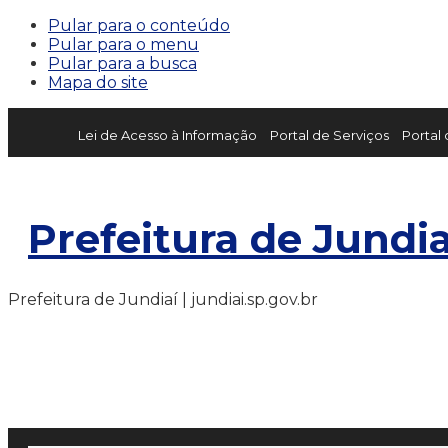
Pular para o conteúdo
Pular para o menu
Pular para a busca
Mapa do site
Lei de Acesso à Informação
Portal de Serviços
Portal
Prefeitura de Jundia
Prefeitura de Jundiaí | jundiai.sp.gov.br