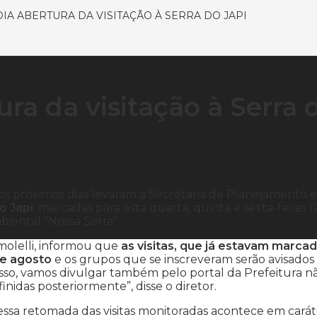
IA ABERTURA DA VISITAÇÃO À SERRA DO JAPI
ra da visitação à Serra 
os próximos dias levaram a Secretaria de Planejamento e
o Japi
, marcadas para esta quarta, quinta e sexta-feiras (
iental “Nossa Serra”.
amolelli, informou que
as visitas, que já estavam marcad
de agosto
e os grupos que se inscreveram serão avisados
sso, vamos divulgar também pelo portal da Prefeitura n
idas posteriormente”, disse o diretor.
 essa retomada das visitas monitoradas acontece em carát