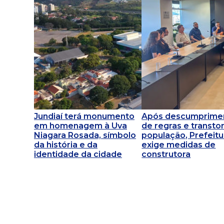
Jundiaí terá monumento
Após descumprime
em homenagem à Uva
de regras e transto
Niagara Rosada, símbolo
população, Prefeitu
da história e da
exige medidas de
identidade da cidade
construtora