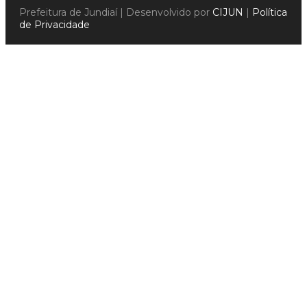
Prefeitura de Jundiaí | Desenvolvido por
CIJUN
|
Política
de Privacidade