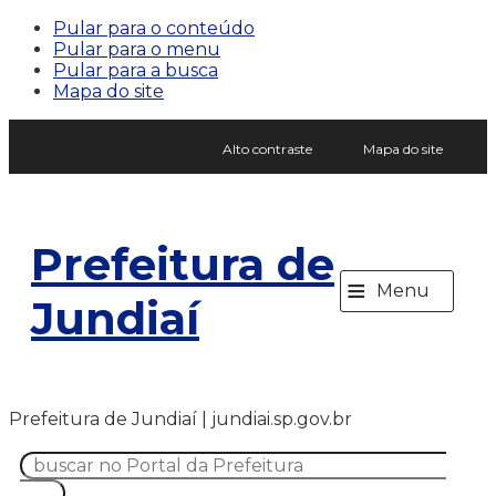
Pular para o conteúdo
Pular para o menu
Pular para a busca
Mapa do site
Alto contraste
Mapa do site
Prefeitura de
≡
Menu
Jundiaí
Prefeitura de Jundiaí | jundiai.sp.gov.br