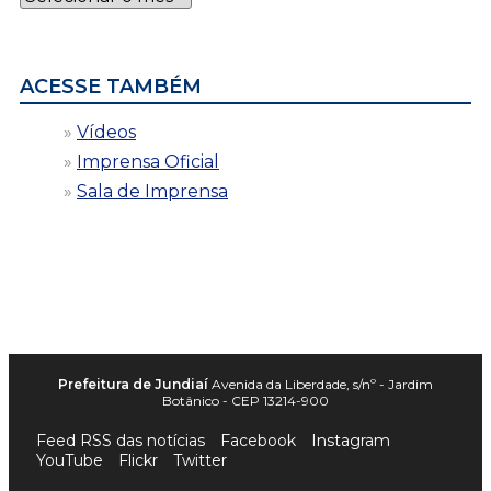
por
data
ACESSE TAMBÉM
Vídeos
Imprensa Oficial
Sala de Imprensa
Prefeitura de Jundiaí
Avenida da Liberdade, s/nº - Jardim
Botânico - CEP 13214-900
Feed RSS das notícias
Facebook
Instagram
YouTube
Flickr
Twitter