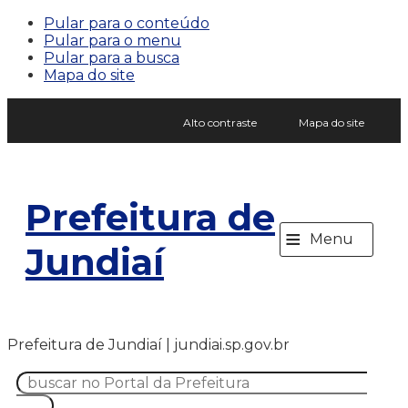
Pular para o conteúdo
Pular para o menu
Pular para a busca
Mapa do site
Alto contraste
Mapa do site
Prefeitura de
≡
Menu
Jundiaí
Prefeitura de Jundiaí | jundiai.sp.gov.br