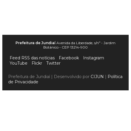
Prefeitura de Jundiaí
Avenida da Liberdade, s/nº - Jardim
Botânico - CEP 13214-900
Feed RSS das notícias
Facebook
Instagram
YouTube
Flickr
Twitter
Prefeitura de Jundiaí | Desenvolvido por
CIJUN
|
Política
de Privacidade