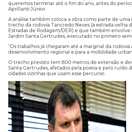
queremos terminar até o fim do ano, antes do períod
Aprillanti Júnior.
A análise também coloca a obra como parte de uma 
trecho da rodovia Tancredo Neves (a estrada velha 
Estradas de Rodagem/DER) e que também envolve o r
Jardim Santa Gertrudes, executado no primeiro seme
“Os trabalhos já chegaram até a marginal da rodovia 
desenvolvimento regional e para a mobilidade urbana 
O trecho previsto tem 800 metros de extensão e d
Santa Gertrudes, afetados pela poeira e pelo ruído d
cidades vizinhas que usam esse percurso.