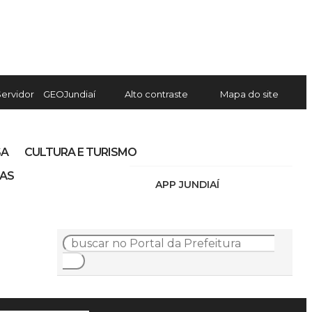
Servidor
GEOJundiaí
Alto contraste
Mapa do site
SA
CULTURA E TURISMO
IAS
APP JUNDIAÍ