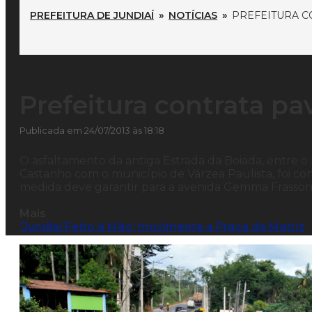
PREFEITURA DE JUNDIAÍ
»
NOTÍCIAS
»
PREFEITURA C
Prefeitura contrata p
Publicada em 24/07/2013 às 18:18
O asfaltamento da antiga Estrada da Boiada, entre o 
Castanho com o município de Várzea Paulista, foi con
medida deve garantir para a avenida Gemma Frasson 
Mais
‘Jundiaí Feito à Mão’ movimenta a Praça da Matriz