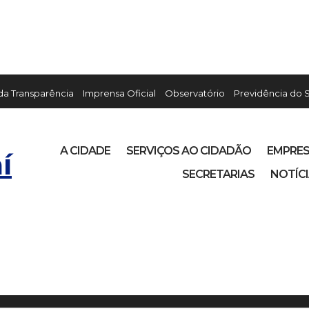
 da Transparência
Imprensa Oficial
Observatório
Previdência do 
A CIDADE
SERVIÇOS AO CIDADÃO
EMPRE
í
SECRETARIAS
NOTÍC