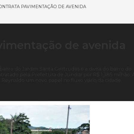
ONTRATA PAVIMENTAÇÃO DE AVENIDA
avimentação de avenida
bairro do Jardim Santa Gertrudes e a divisa do bairro do
tratado pela Prefeitura de Jundiaí por R$ 1,385 milhão. 
Reynaldo um novo papel no fluxo viário da cidade.