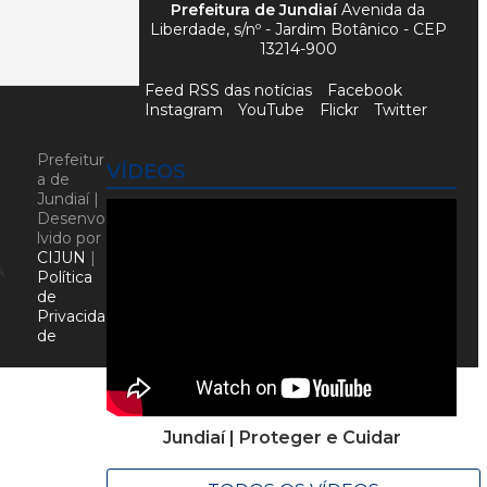
Prefeitura de Jundiaí
Avenida da
Liberdade, s/nº - Jardim Botânico - CEP
13214-900
Feed RSS das notícias
Facebook
Instagram
YouTube
Flickr
Twitter
Prefeitur
VÍDEOS
a de
Jundiaí |
Desenvo
lvido por
CIJUN
|
A
Política
de
Privacida
de
Jundiaí | Proteger e Cuidar