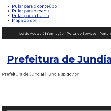
Pular para o conteúdo
Pular para o menu
Pular para a busca
Mapa do site
Lei de Acesso à Informação
Portal de Serviços
Portal
Prefeitura de Jundia
Prefeitura de Jundiaí | jundiai.sp.gov.br