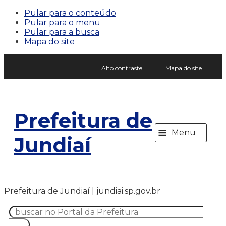
Pular para o conteúdo
Pular para o menu
Pular para a busca
Mapa do site
Alto contraste
Mapa do site
Prefeitura de
≡
Menu
Jundiaí
Prefeitura de Jundiaí | jundiai.sp.gov.br