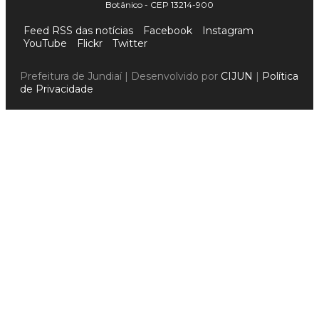
Botânico - CEP 13214-900
Feed RSS das notícias
Facebook
Instagram
YouTube
Flickr
Twitter
Prefeitura de Jundiaí | Desenvolvido por
CIJUN
|
Política
de Privacidade