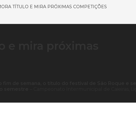
RA TÍTULO E MIRA PRÓXIMAS COMPETIÇÕES
o e mira próximas
 fim de semana, o título do festival de São Roque e s
do semestre
– Campeonato Intermunicipal de Caieiras, Li