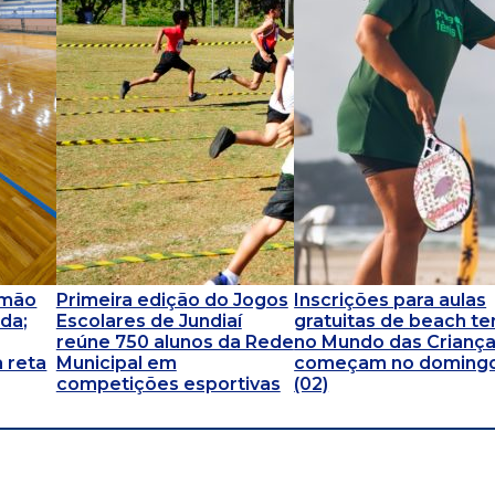
omão
Primeira edição do Jogos
Inscrições para aulas
da;
Escolares de Jundiaí
gratuitas de beach te
reúne 750 alunos da Rede
no Mundo das Crianç
 reta
Municipal em
começam no doming
competições esportivas
(02)