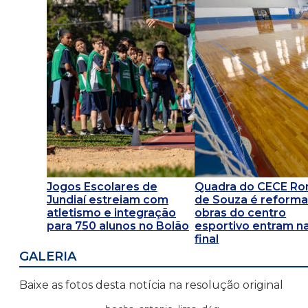
Jogos Escolares de
Quadra do CECE R
Jundiaí estreiam com
de Souza é reforma
atletismo e integração
obras do centro
para 750 alunos no Bolão
esportivo entram na
final
GALERIA
Baixe as fotos desta notícia na resolução original