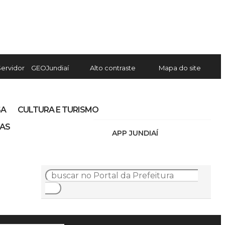
Servidor
GEOJundiaí
Alto contraste
Mapa do site
SA
CULTURA E TURISMO
IAS
APP JUNDIAÍ