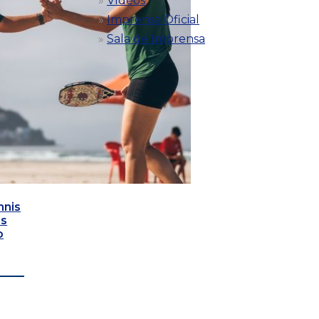
Vídeos
Imprensa Oficial
Sala de Imprensa
nnis
as
o