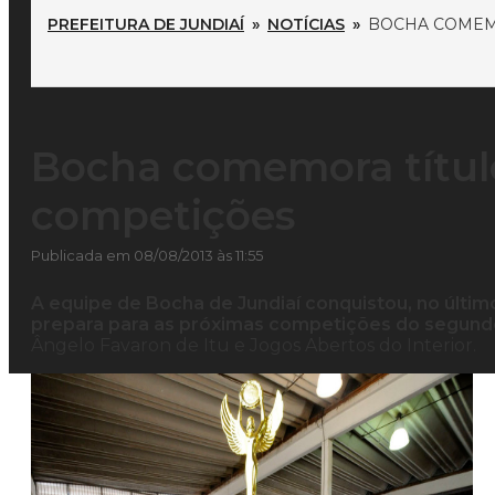
PREFEITURA DE JUNDIAÍ
»
NOTÍCIAS
»
BOCHA COMEMO
Bocha comemora títul
competições
Publicada em 08/08/2013 às 11:55
A equipe de Bocha de Jundiaí conquistou, no último
prepara para as próximas competições do segun
Ângelo Favaron de Itu e Jogos Abertos do Interior.