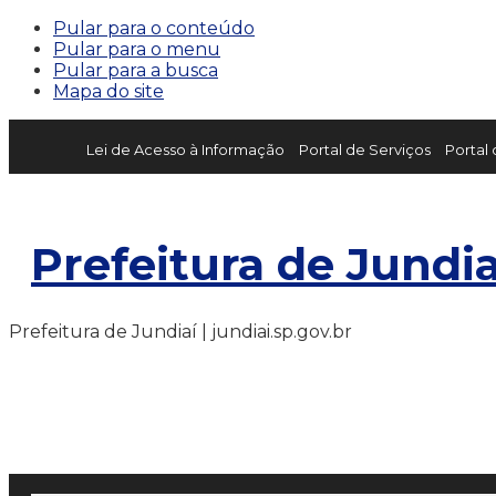
Pular para o conteúdo
Pular para o menu
Pular para a busca
Mapa do site
Lei de Acesso à Informação
Portal de Serviços
Portal
Prefeitura de Jundia
Prefeitura de Jundiaí | jundiai.sp.gov.br