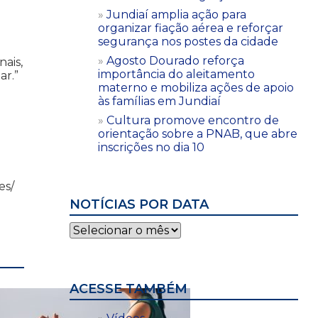
Jundiaí amplia ação para
organizar fiação aérea e reforçar
segurança nos postes da cidade
Agosto Dourado reforça
ais,
importância do aleitamento
ar.”
materno e mobiliza ações de apoio
às famílias em Jundiaí
Cultura promove encontro de
orientação sobre a PNAB, que abre
inscrições no dia 10
es/
NOTÍCIAS POR DATA
Notícias
por
data
ACESSE TAMBÉM