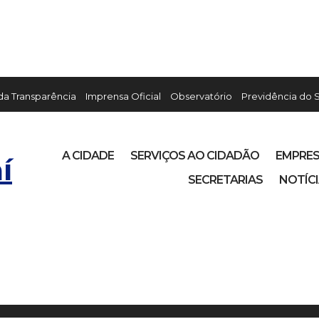
 da Transparência
Imprensa Oficial
Observatório
Previdência do 
A CIDADE
SERVIÇOS AO CIDADÃO
EMPRE
í
SECRETARIAS
NOTÍC