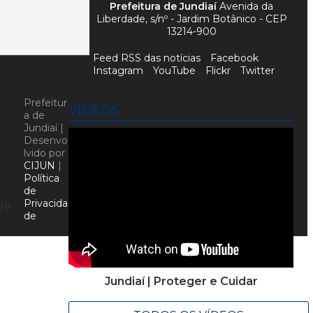
Prefeitura de Jundiaí
Avenida da
Liberdade, s/nº - Jardim Botânico - CEP
13214-900
Feed RSS das notícias
Facebook
Instagram
YouTube
Flickr
Twitter
Prefeitur
VÍDEOS
a de
Jundiaí |
Desenvo
lvido por
CIJUN
|
Política
de
e
Privacida
ga
de
Jundiaí | Proteger e Cuidar