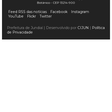
Botânico - CEP 13214-900
Feed RSS das notícias
Facebook
Instagram
YouTube
Flickr
Twitter
Prefeitura de Jundiaí | Desenvolvido por
CIJUN
|
Política
de Privacidade