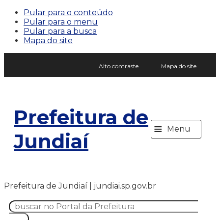
Pular para o conteúdo
Pular para o menu
Pular para a busca
Mapa do site
Alto contraste
Mapa do site
Prefeitura de
≡
Menu
Jundiaí
Prefeitura de Jundiaí | jundiai.sp.gov.br