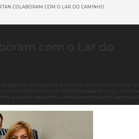
ARTAN COLABORAM COM O LAR DO CAMINHO
aboram com o Lar do
uma agradável surpresa aos nove assistidos pelo Lar d
 com o Fundo Social de Solidariedade (Funss), a empr
ovens estavam ausentes, uma aconchegante cama par