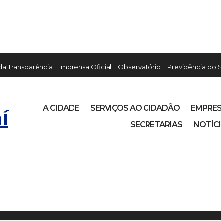
 da Transparência
Imprensa Oficial
Observatório
Previdência do 
A CIDADE
SERVIÇOS AO CIDADÃO
EMPRE
í
SECRETARIAS
NOTÍC