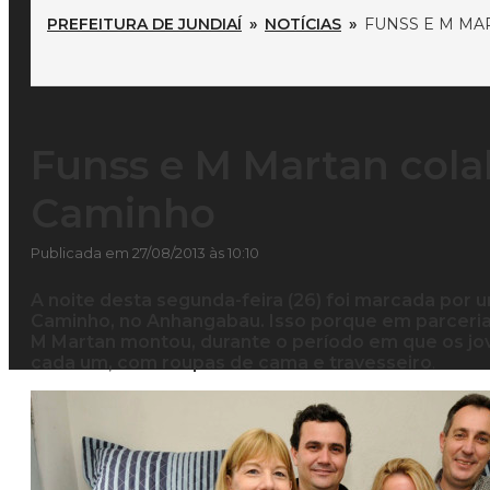
PREFEITURA DE JUNDIAÍ
»
NOTÍCIAS
»
FUNSS E M M
Funss e M Martan col
Caminho
Publicada em 27/08/2013 às 10:10
A noite desta segunda-feira (26) foi marcada por 
Caminho, no Anhangabau. Isso porque em parceria
M Martan montou, durante o período em que os j
cada um, com roupas de cama e travesseiro
.