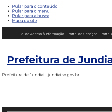
Pular para o conteúdo
Pular para o menu
Pular para a busca
Mapa do site
Lei de Acesso à Informação
Portal de Serviços
Portal
Prefeitura de Jundia
Prefeitura de Jundiaí | jundiai.sp.gov.br