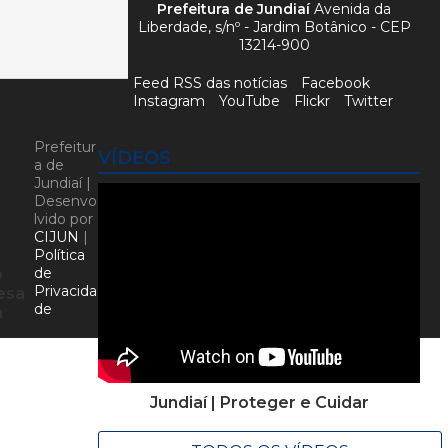
Prefeitura de Jundiaí
Avenida da
Liberdade, s/nº - Jardim Botânico - CEP
13214-900
Feed RSS das notícias
Facebook
Instagram
YouTube
Flickr
Twitter
Prefeitur
VÍDEOS
a de
Jundiaí |
Desenvo
lvido por
CIJUN
|
Política
de
o
Privacida
esa
de
a
Jundiaí | Proteger e Cuidar