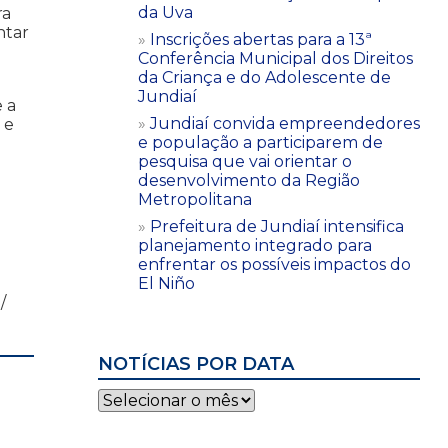
da Uva
ra
ntar
Inscrições abertas para a 13ª
Conferência Municipal dos Direitos
da Criança e do Adolescente de
Jundiaí
 a
Jundiaí convida empreendedores
 e
e população a participarem de
pesquisa que vai orientar o
desenvolvimento da Região
Metropolitana
Prefeitura de Jundiaí intensifica
planejamento integrado para
enfrentar os possíveis impactos do
El Niño
/
NOTÍCIAS POR DATA
Notícias
por
data