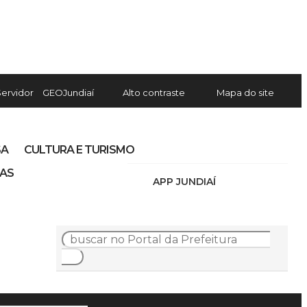
Servidor
GEOJundiaí
Alto contraste
Mapa do site
SA
CULTURA E TURISMO
IAS
APP JUNDIAÍ