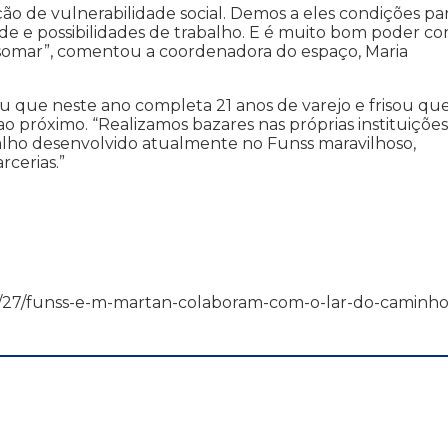
o de vulnerabilidade social. Demos a eles condições pa
 e possibilidades de trabalho. E é muito bom poder co
somar”, comentou a coordenadora do espaço, Maria
u que neste ano completa 21 anos de varejo e frisou que
o próximo. “Realizamos bazares nas próprias instituições
lho desenvolvido atualmente no Funss maravilhoso,
rcerias.”
13/08/27/funss-e-m-martan-colaboram-com-o-lar-do-caminho