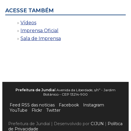
ACESSE TAMBÉM
Vídeos
Imprensa Oficial
Sala de Imprensa
Prefeitura de Jundiaí
Avenida da Liberdade, s/nº - Jardim
Botânico - CEP 13214-900
Feed RSS das notícias
Facebook
Instagram
YouTube
Flickr
Twitter
Prefeitura de Jundiaí | Desenvolvido por
CIJUN
|
Política
de Privacidade