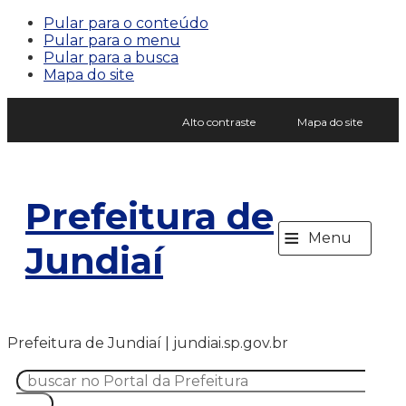
Pular para o conteúdo
Pular para o menu
Pular para a busca
Mapa do site
Alto contraste
Mapa do site
Prefeitura de
≡
Menu
Jundiaí
Prefeitura de Jundiaí | jundiai.sp.gov.br